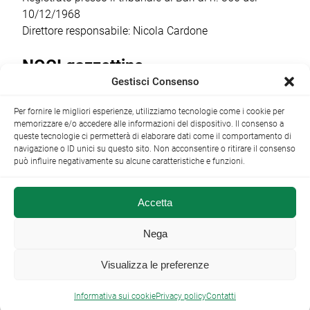
10/12/1968
Direttore responsabile: Nicola Cardone
NOCI gazzettino
Gestisci Consenso
Redazione
Largo Garibaldi, 1 - 70015 Noci (BA) tel.
Per fornire le migliori esperienze, utilizziamo tecnologie come i cookie per
+39 080 4979274
|
info@nocigazzettino.it
Contatti
|
memorizzare e/o accedere alle informazioni del dispositivo. Il consenso a
Archivio
queste tecnologie ci permetterà di elaborare dati come il comportamento di
navigazione o ID unici su questo sito. Non acconsentire o ritirare il consenso
può influire negativamente su alcune caratteristiche e funzioni.
Accetta
NOCI gazzettino.it ©2014 •
Note Legali
Nega
Visualizza le preferenze

Informativa sui cookie
Privacy policy
Contatti