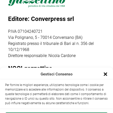
venerdì 17 luglio,
Putignano 1, per
religiosi e
a partire dalle ore
parlare di guerra
popolari più
20.30,
e […]
sentiti dalla
Editore: Converpress srl
trasformerà gli
comunità
spazi della
cittadina. Anche
cantina […]
quest’anno la
P.IVA 07104240721
ricorrenza ha […]
Via Polignano, 5 - 70014 Conversano (BA)
Registrato presso il tribunale di Bari al n. 356 del
10/12/1968
Direttore responsabile: Nicola Cardone
NOCI gazzettino
Gestisci Consenso
Redazione
Largo Garibaldi, 1 - 70015 Noci (BA) tel.
Per fornire le migliori esperienze, utilizziamo tecnologie come i cookie per
+39 080 4979274
|
info@nocigazzettino.it
Contatti
|
memorizzare e/o accedere alle informazioni del dispositivo. Il consenso a
Archivio
queste tecnologie ci permetterà di elaborare dati come il comportamento di
navigazione o ID unici su questo sito. Non acconsentire o ritirare il consenso
può influire negativamente su alcune caratteristiche e funzioni.