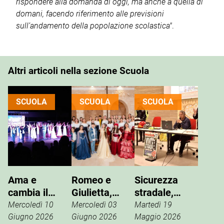
rispondere alla domanda di oggi, ma anche a quella di
domani, facendo riferimento alle previsioni
sull’andamento della popolazione scolastica"
.
Altri articoli nella sezione Scuola
SCUOLA
SCUOLA
SCUOLA
Ama e
Romeo e
Sicurezza
cambia il
Giulietta,
stradale,
mondo,
all’anfiteatro
incontri
Mercoledì 10
Mercoledì 03
Martedì 19
applausi per
va in scena la
formativi
Giugno 2026
Giugno 2026
Maggio 2026