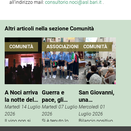
all’indirizzo mail:
consultorio.noci@asl.bari.it
.
Altri articoli nella sezione Comunità
COMUNITÀ
ASSOCIAZIONI
COMUNITÀ
A Noci arriva
Guerra e
San Giovanni,
la notte del
pace, gli
una
vino che si
Scout
tradizione che
Martedì 14 Luglio
Martedì 07 Luglio
Mercoledì 01
vive
incontrano
si rinnova
2026
2026
Luglio 2026
Il vino non si
l’ANPI
Si è tenuto lo
Bilancio positivo,
degusta. Si vive.
scorso 27 giugno
la scorsa