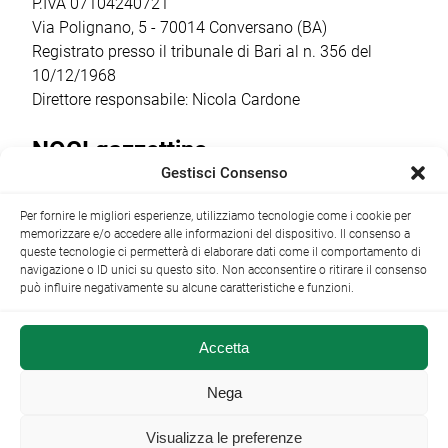
condotta dalla
P.IVA 07104240721
regista,
Via Polignano, 5 - 70014 Conversano (BA)
sceneggiatrice […]
Registrato presso il tribunale di Bari al n. 356 del
10/12/1968
Direttore responsabile: Nicola Cardone
NOCI gazzettino
Gestisci Consenso
Redazione
Largo Garibaldi, 1 - 70015 Noci (BA) tel.
Per fornire le migliori esperienze, utilizziamo tecnologie come i cookie per
+39 080 4979274
|
info@nocigazzettino.it
Contatti
|
memorizzare e/o accedere alle informazioni del dispositivo. Il consenso a
Archivio
queste tecnologie ci permetterà di elaborare dati come il comportamento di
navigazione o ID unici su questo sito. Non acconsentire o ritirare il consenso
può influire negativamente su alcune caratteristiche e funzioni.
Accetta
NOCI gazzettino.it ©2014 •
Note Legali
Nega
Visualizza le preferenze