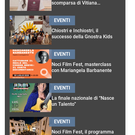
scomparsa di Vitiana
D’Onghia
EVENTI
Chiostri e Inchiostri, il
successo della Gnostra Kids
EVENTI
Noci Film Fest, masterclass
con Mariangela Barbanente
EVENTI
La finale nazionale di “Nasce
un Talento”
EVENTI
Noci Film Fest, il programma