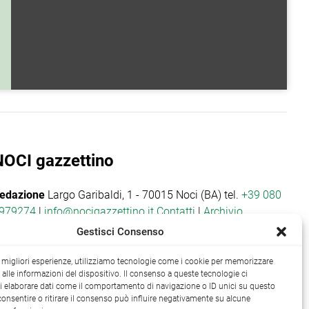
NOCI gazzettino
edazione
Largo Garibaldi, 1 - 70015 Noci (BA) tel.
+39 080
979274
|
info@nocigazzettino.it
Contatti
|
Archivio
Gestisci Consenso
le migliori esperienze, utilizziamo tecnologie come i cookie per memorizzare
alle informazioni del dispositivo. Il consenso a queste tecnologie ci
i elaborare dati come il comportamento di navigazione o ID unici su questo
consentire o ritirare il consenso può influire negativamente su alcune