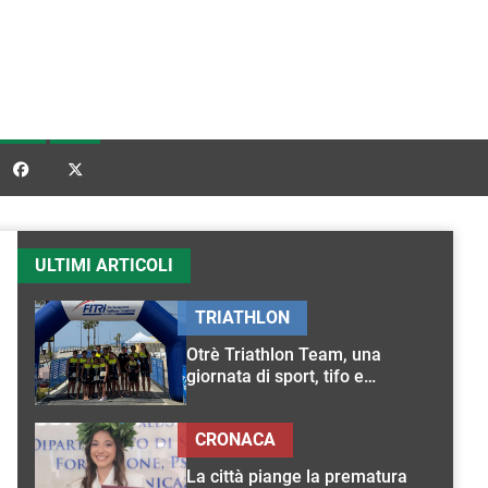


ULTIMI ARTICOLI
TRIATHLON
Otrè Triathlon Team, una
giornata di sport, tifo e
condivisione
CRONACA
La città piange la prematura