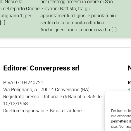
di Noci e la
per i festeggiamenti in onore di San
i del reparto Orione
Giovanni Battista, tra gli
utignano 1, per
appuntamenti religiosi e popolari più
[…]
sentiti dalla comunità cittadina.
Anche quest’anno la ricorrenza ha […]
Editore: Converpress srl
P.IVA 07104240721
R
Via Polignano, 5 - 70014 Conversano (BA)
4
Registrato presso il tribunale di Bari al n. 356 del
10/12/1968
Direttore responsabile: Nicola Cardone
Per fornire 
e/o accedere 
permetterà d
sito. Non ac