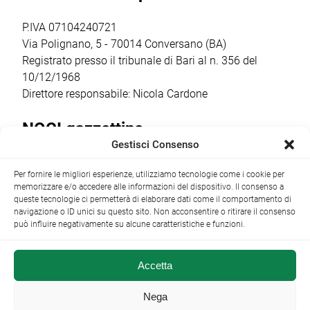
mondo”. Gli
con il
studenti, […]
coinvolgimento
P.IVA 07104240721
della scuola
Via Polignano, 5 - 70014 Conversano (BA)
primaria […]
Registrato presso il tribunale di Bari al n. 356 del
10/12/1968
Direttore responsabile: Nicola Cardone
NOCI gazzettino
Gestisci Consenso
Redazione
Largo Garibaldi, 1 - 70015 Noci (BA) tel.
Per fornire le migliori esperienze, utilizziamo tecnologie come i cookie per
+39 080 4979274
|
info@nocigazzettino.it
Contatti
|
memorizzare e/o accedere alle informazioni del dispositivo. Il consenso a
Archivio
queste tecnologie ci permetterà di elaborare dati come il comportamento di
navigazione o ID unici su questo sito. Non acconsentire o ritirare il consenso
può influire negativamente su alcune caratteristiche e funzioni.
Accetta
NOCI gazzettino.it ©2014 •
Note Legali
Nega