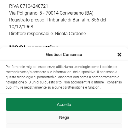
cantina […]
quest’anno la
P.IVA 07104240721
ricorrenza ha […]
Via Polignano, 5 - 70014 Conversano (BA)
Registrato presso il tribunale di Bari al n. 356 del
10/12/1968
Direttore responsabile: Nicola Cardone
NOCI gazzettino
Gestisci Consenso
Redazione
Largo Garibaldi, 1 - 70015 Noci (BA) tel.
Per fornire le migliori esperienze, utilizziamo tecnologie come i cookie per
+39 080 4979274
|
info@nocigazzettino.it
Contatti
|
memorizzare e/o accedere alle informazioni del dispositivo. Il consenso a
Archivio
queste tecnologie ci permetterà di elaborare dati come il comportamento di
navigazione o ID unici su questo sito. Non acconsentire o ritirare il consenso
può influire negativamente su alcune caratteristiche e funzioni.
Accetta
NOCI gazzettino.it ©2014 •
Note Legali
Nega