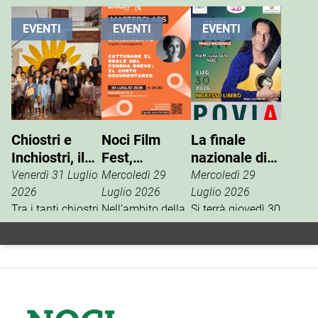
EVENTI
EVENTI
EVENTI
Chiostri e
Noci Film
La finale
Inchiostri, il
Fest,
nazionale di
successo
masterclass
“Nasce un
Venerdì 31 Luglio
Mercoledì 29
Mercoledì 29
della Gnostra
con
Talento”
2026
Luglio 2026
Luglio 2026
Kids
Tra i tanti chiostri,
Mariangela
Nell’ambito della
Si terrà giovedì 30
palazzi e piazze
13ª edizione del
luglio, in via M.
Barbanente
coinvolte
Noci Film Fest,
Luigi Gallo, la
nell’edizione
Woom Italia,
finale nazionale
2026 di Chiostri e
main partner
del contest
Inchiostri, la
della
artistico “Nasce
Gnostra Kids
manifestazione,
un Talento”, uno