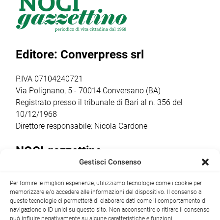
merita un plauso
presenta la
dei format più
particolare perché
masterclass
seguiti e in
palcoscenico di
“Catturare il reale
crescita del sud
un percorso che
nel cinema breve:
Italia. […]
Editore: Converpress srl
ha coinvolto
il corto
autori, […]
documentario”,
condotta dalla
P.IVA 07104240721
regista,
Via Polignano, 5 - 70014 Conversano (BA)
sceneggiatrice […]
Registrato presso il tribunale di Bari al n. 356 del
10/12/1968
Direttore responsabile: Nicola Cardone
NOCI gazzettino
Gestisci Consenso
Redazione
Largo Garibaldi, 1 - 70015 Noci (BA) tel.
Per fornire le migliori esperienze, utilizziamo tecnologie come i cookie per
+39 080 4979274
|
info@nocigazzettino.it
Contatti
|
memorizzare e/o accedere alle informazioni del dispositivo. Il consenso a
Archivio
queste tecnologie ci permetterà di elaborare dati come il comportamento di
navigazione o ID unici su questo sito. Non acconsentire o ritirare il consenso
può influire negativamente su alcune caratteristiche e funzioni.