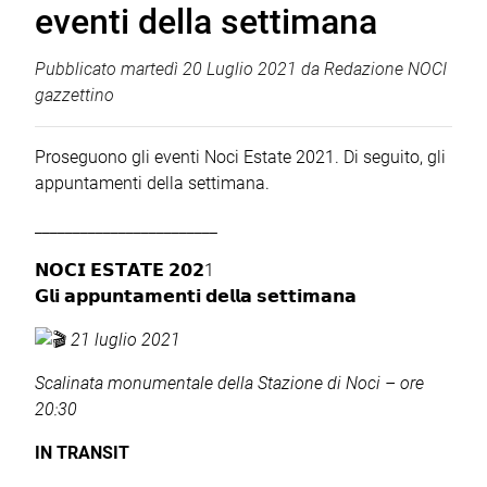
eventi della settimana
Pubblicato
martedì 20 Luglio 2021
da
Redazione NOCI
gazzettino
Proseguono gli eventi Noci Estate 2021. Di seguito, gli
appuntamenti della settimana.
________________________
𝗡𝗢𝗖𝗜 𝗘𝗦𝗧𝗔𝗧𝗘 𝟮𝟬𝟮1
𝗚𝗹𝗶 𝗮𝗽𝗽𝘂𝗻𝘁𝗮𝗺𝗲𝗻𝘁𝗶 𝗱𝗲𝗹𝗹𝗮 𝘀𝗲𝘁𝘁𝗶𝗺𝗮𝗻𝗮
21 luglio 2021
Scalinata monumentale della Stazione di Noci – ore
20:30
IN TRANSIT