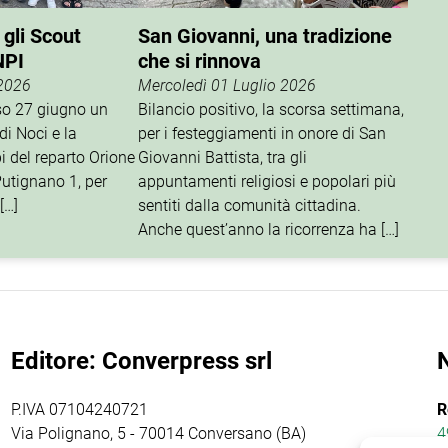
 gli Scout
San Giovanni, una tradizione
NPI
che si rinnova
 2026
Mercoledì 01 Luglio 2026
rso 27 giugno un
Bilancio positivo, la scorsa settimana,
di Noci e la
per i festeggiamenti in onore di San
i del reparto Orione
Giovanni Battista, tra gli
utignano 1, per
appuntamenti religiosi e popolari più
[…]
sentiti dalla comunità cittadina.
Anche quest’anno la ricorrenza ha […]
Editore: Converpress srl
P.IVA 07104240721
R
Via Polignano, 5 - 70014 Conversano (BA)
4