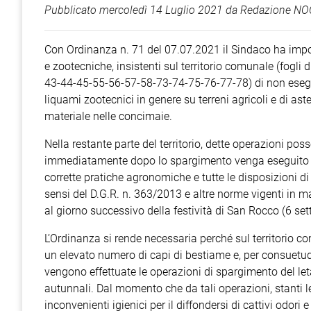
Pubblicato
mercoledì 14 Luglio 2021
da
Redazione NOC
Con Ordinanza n. 71 del 07.07.2021 il Sindaco ha imposto
e zootecniche, insistenti sul territorio comunale (fog
43-44-45-55-56-57-58-73-74-75-76-77-78) di non esegui
liquami zootecnici in genere su terreni agricoli e di as
materiale nelle concimaie.
Nella restante parte del territorio, dette operazioni p
immediatamente dopo lo spargimento venga eseguito l’
corrette pratiche agronomiche e tutte le disposizioni d
sensi del D.G.R. n. 363/2013 e altre norme vigenti in mat
al giorno successivo della festività di San Rocco (6 se
L’Ordinanza si rende necessaria perché sul territorio
un elevato numero di capi di bestiame e, per consuetudin
vengono effettuate le operazioni di spargimento del letam
autunnali. Dal momento che da tali operazioni, stanti 
inconvenienti igienici per il diffondersi di cattivi odori 