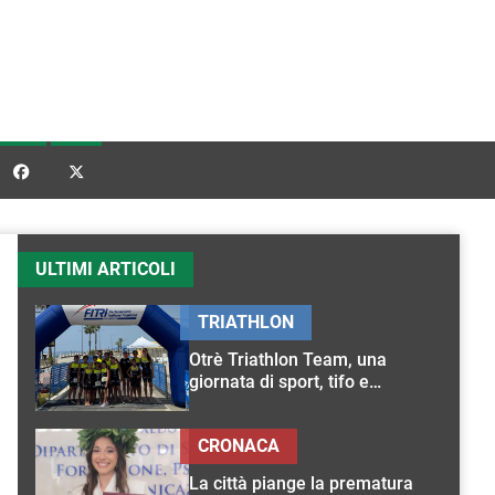


ULTIMI ARTICOLI
TRIATHLON
Otrè Triathlon Team, una
giornata di sport, tifo e
condivisione
CRONACA
La città piange la prematura