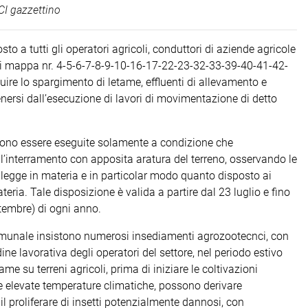
I gazzettino
 a tutti gli operatori agricoli, conduttori di aziende agricole
li di mappa nr. 4-5-6-7-8-9-10-16-17-22-23-32-33-39-40-41-42-
re lo spargimento di letame, effluenti di allevamento e
tenersi dall’esecuzione di lavori di movimentazione di detto
ossono essere eseguite solamente a condizione che
interramento con apposita aratura del terreno, osservando le
i legge in materia e in particolar modo quanto disposto ai
eria. Tale disposizione è valida a partire dal 23 luglio e fino
ttembre) di ogni anno.
 comunale insistono numerosi insediamenti agrozootecnci, con
e lavorativa degli operatori del settore, nel periodo estivo
e su terreni agricoli, prima di iniziare le coltivazioni
le elevate temperature climatiche, possono derivare
e il proliferare di insetti potenzialmente dannosi, con