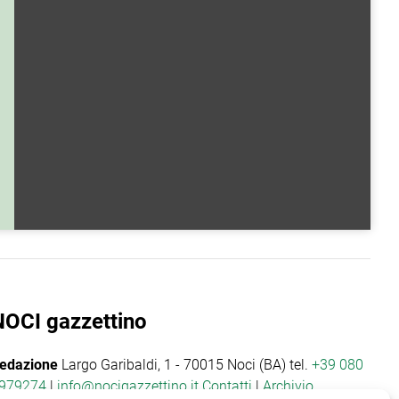
NOCI gazzettino
edazione
Largo Garibaldi, 1 - 70015 Noci (BA) tel.
+39 080
979274
|
info@nocigazzettino.it
Contatti
|
Archivio