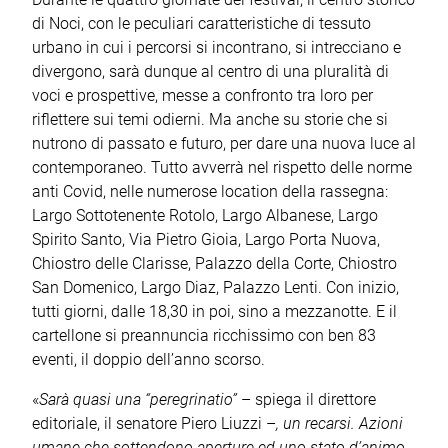
di Noci, con le peculiari caratteristiche di tessuto
urbano in cui i percorsi si incontrano, si intrecciano e
divergono, sarà dunque al centro di una pluralità di
voci e prospettive, messe a confronto tra loro per
riflettere sui temi odierni. Ma anche su storie che si
nutrono di passato e futuro, per dare una nuova luce al
contemporaneo. Tutto avverrà nel rispetto delle norme
anti Covid, nelle numerose location della rassegna:
Largo Sottotenente Rotolo, Largo Albanese, Largo
Spirito Santo, Via Pietro Gioia, Largo Porta Nuova,
Chiostro delle Clarisse, Palazzo della Corte, Chiostro
San Domenico, Largo Diaz, Palazzo Lenti. Con inizio,
tutti giorni, dalle 18,30 in poi, sino a mezzanotte. E il
cartellone si preannuncia ricchissimo con ben 83
eventi, il doppio dell’anno scorso.
«
Sarà quasi una “peregrinatio”
– spiega il direttore
editoriale, il senatore Piero Liuzzi –
, un recarsi. Azioni
umane che sottendono aperture ed uno stato d’animo.