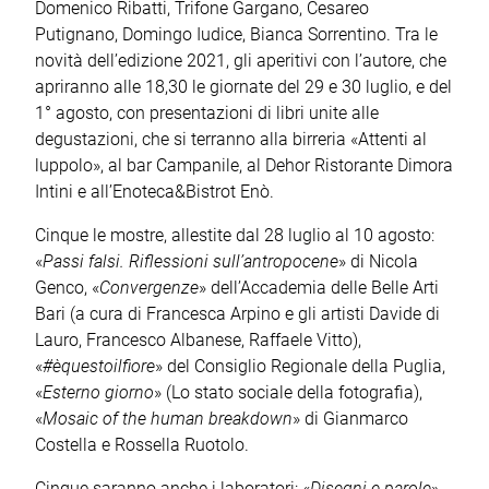
Domenico Ribatti, Trifone Gargano, Cesareo
Putignano, Domingo Iudice, Bianca Sorrentino. Tra le
novità dell’edizione 2021, gli aperitivi con l’autore, che
apriranno alle 18,30 le giornate del 29 e 30 luglio, e del
1° agosto, con presentazioni di libri unite alle
degustazioni, che si terranno alla birreria «Attenti al
luppolo», al bar Campanile, al Dehor Ristorante Dimora
Intini e all’Enoteca&Bistrot Enò.
Cinque le mostre, allestite dal 28 luglio al 10 agosto:
«
Passi falsi. Riflessioni sull’antropocene
» di Nicola
Genco, «
Convergenze
» dell’Accademia delle Belle Arti
Bari (a cura di Francesca Arpino e gli artisti Davide di
Lauro, Francesco Albanese, Raffaele Vitto),
«
#èquestoilfiore
» del Consiglio Regionale della Puglia,
«
Esterno giorno
» (Lo stato sociale della fotografia),
«
Mosaic of the human breakdown
» di Gianmarco
Costella e Rossella Ruotolo.
Cinque saranno anche i laboratori: «
Disegni e parole
»