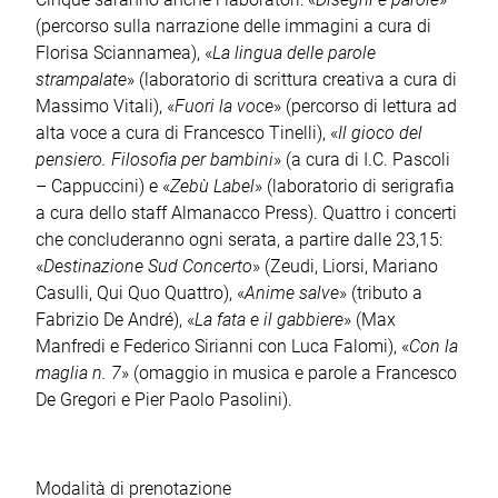
(percorso sulla narrazione delle immagini a cura di
Florisa Sciannamea), «
La lingua delle parole
strampalate
» (laboratorio di scrittura creativa a cura di
Massimo Vitali), «
Fuori la voce
» (percorso di lettura ad
alta voce a cura di Francesco Tinelli), «
Il gioco del
pensiero. Filosofia per bambini
» (a cura di I.C. Pascoli
– Cappuccini) e «
Zebù Label
» (laboratorio di serigrafia
a cura dello staff Almanacco Press). Quattro i concerti
che concluderanno ogni serata, a partire dalle 23,15:
«
Destinazione Sud Concerto
» (Zeudi, Liorsi, Mariano
Casulli, Qui Quo Quattro), «
Anime salve
» (tributo a
Fabrizio De André), «
La fata e il gabbiere
» (Max
Manfredi e Federico Sirianni con Luca Falomi), «
Con la
maglia n. 7
» (omaggio in musica e parole a Francesco
De Gregori e Pier Paolo Pasolini).
Modalità di prenotazione