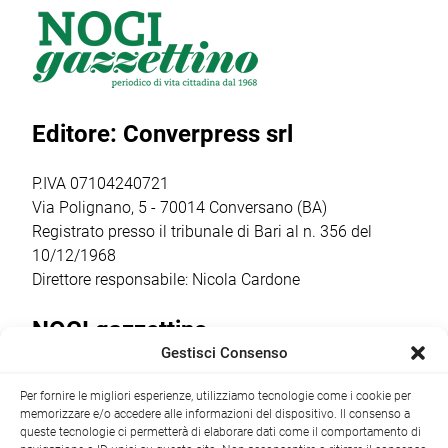
Gnostra Kids
manifestazione,
un Talento”, uno
merita un plauso
presenta la
dei format più
particolare perché
masterclass
seguiti e in
palcoscenico di
“Catturare il reale
crescita del sud
un percorso che
nel cinema breve:
Italia. […]
Editore: Converpress srl
ha coinvolto
il corto
autori, […]
documentario”,
condotta dalla
P.IVA 07104240721
regista,
Via Polignano, 5 - 70014 Conversano (BA)
sceneggiatrice […]
Registrato presso il tribunale di Bari al n. 356 del
10/12/1968
Direttore responsabile: Nicola Cardone
NOCI gazzettino
Gestisci Consenso
Redazione
Largo Garibaldi, 1 - 70015 Noci (BA) tel.
Per fornire le migliori esperienze, utilizziamo tecnologie come i cookie per
+39 080 4979274
|
info@nocigazzettino.it
Contatti
|
memorizzare e/o accedere alle informazioni del dispositivo. Il consenso a
Archivio
queste tecnologie ci permetterà di elaborare dati come il comportamento di