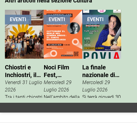
Altri articoli nella sezione Cultura
EVENTI
EVENTI
EVENTI
Chiostri e
Noci Film
La finale
Inchiostri, il
Fest,
nazionale di
successo
masterclass
“Nasce un
Venerdì 31 Luglio
Mercoledì 29
Mercoledì 29
della Gnostra
con
Talento”
2026
Luglio 2026
Luglio 2026
Kids
Tra i tanti chiostri,
Mariangela
Nell’ambito della
Si terrà giovedì 30
palazzi e piazze
13ª edizione del
luglio, in via M.
Barbanente
coinvolte
Noci Film Fest,
Luigi Gallo, la
nell’edizione
Woom Italia,
finale nazionale
2026 di Chiostri e
main partner
del contest
Inchiostri, la
della
artistico “Nasce