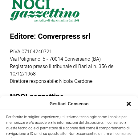
scomparsa
dibattito pubblico
Cappuccini 50, è
giovedì 30 luglio
sul consumo di
stato indovinato
all’età di soli 21
sostanze
un “5” da quasi
anni. Appena 20
stupefacenti da
40mila euro (per
Editore: Converpress srl
[…]
parte di giovani e
[…]
[…]
P.IVA 07104240721
Via Polignano, 5 - 70014 Conversano (BA)
Registrato presso il tribunale di Bari al n. 356 del
10/12/1968
Direttore responsabile: Nicola Cardone
NOCI gazzettino
Gestisci Consenso
Redazione
Largo Garibaldi, 1 - 70015 Noci (BA) tel.
Per fornire le migliori esperienze, utilizziamo tecnologie come i cookie per
+39 080 4979274
|
info@nocigazzettino.it
Contatti
|
memorizzare e/o accedere alle informazioni del dispositivo. Il consenso a
Archivio
queste tecnologie ci permetterà di elaborare dati come il comportamento di
navigazione o ID unici su questo sito. Non acconsentire o ritirare il consenso