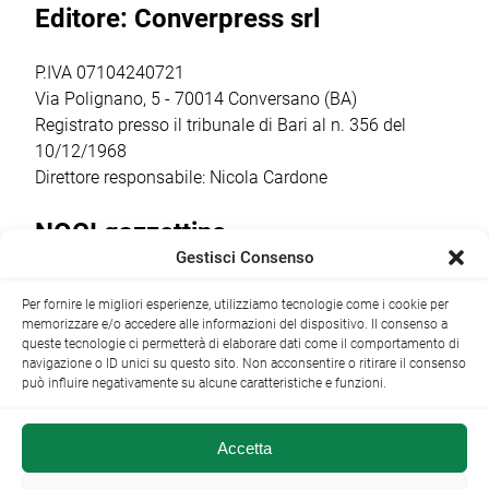
Editore: Converpress srl
trasformerà gli
comunità
spazi della
cittadina. Anche
cantina […]
quest’anno la
P.IVA 07104240721
ricorrenza ha […]
Via Polignano, 5 - 70014 Conversano (BA)
Registrato presso il tribunale di Bari al n. 356 del
10/12/1968
Direttore responsabile: Nicola Cardone
NOCI gazzettino
Gestisci Consenso
Redazione
Largo Garibaldi, 1 - 70015 Noci (BA) tel.
Per fornire le migliori esperienze, utilizziamo tecnologie come i cookie per
+39 080 4979274
|
info@nocigazzettino.it
Contatti
|
memorizzare e/o accedere alle informazioni del dispositivo. Il consenso a
Archivio
queste tecnologie ci permetterà di elaborare dati come il comportamento di
navigazione o ID unici su questo sito. Non acconsentire o ritirare il consenso
può influire negativamente su alcune caratteristiche e funzioni.
Accetta
NOCI gazzettino.it ©2014 •
Note Legali