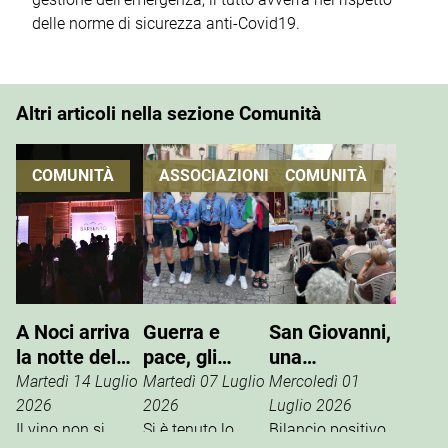
delle norme di sicurezza anti-Covid19.
Altri articoli nella sezione Comunità
COMUNITÀ
ASSOCIAZIONI
COMUNITÀ
A Noci arriva
Guerra e
San Giovanni,
la notte del
pace, gli
una
vino che si
Scout
tradizione che
Martedì 14 Luglio
Martedì 07 Luglio
Mercoledì 01
vive
incontrano
si rinnova
2026
2026
Luglio 2026
Il vino non si
l’ANPI
Si è tenuto lo
Bilancio positivo,