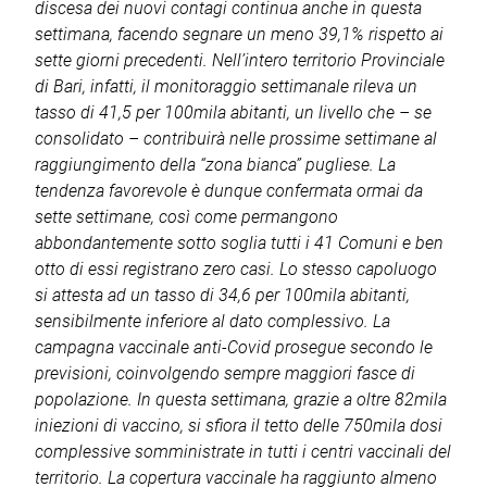
discesa dei nuovi contagi continua anche in questa
settimana, facendo segnare un meno 39,1% rispetto ai
sette giorni precedenti. Nell’intero territorio Provinciale
di Bari, infatti, il monitoraggio settimanale rileva un
tasso di 41,5 per 100mila abitanti, un livello che – se
consolidato – contribuirà nelle prossime settimane al
raggiungimento della “zona bianca” pugliese. La
tendenza favorevole è dunque confermata ormai da
sette settimane, così come permangono
abbondantemente sotto soglia tutti i 41 Comuni e ben
otto di essi registrano zero casi. Lo stesso capoluogo
si attesta ad un tasso di 34,6 per 100mila abitanti,
sensibilmente inferiore al dato complessivo. La
campagna vaccinale anti-Covid prosegue secondo le
previsioni, coinvolgendo sempre maggiori fasce di
popolazione. In questa settimana, grazie a oltre 82mila
iniezioni di vaccino, si sfiora il tetto delle 750mila dosi
complessive somministrate in tutti i centri vaccinali del
territorio. La copertura vaccinale ha raggiunto almeno