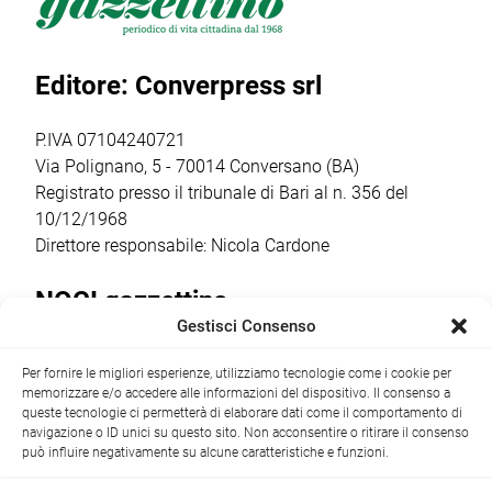
venerdì 17 luglio,
Putignano 1, per
religiosi e
a partire dalle ore
parlare di guerra
popolari più
20.30,
e […]
sentiti dalla
Editore: Converpress srl
trasformerà gli
comunità
spazi della
cittadina. Anche
cantina […]
quest’anno la
P.IVA 07104240721
ricorrenza ha […]
Via Polignano, 5 - 70014 Conversano (BA)
Registrato presso il tribunale di Bari al n. 356 del
10/12/1968
Direttore responsabile: Nicola Cardone
NOCI gazzettino
Gestisci Consenso
Redazione
Largo Garibaldi, 1 - 70015 Noci (BA) tel.
Per fornire le migliori esperienze, utilizziamo tecnologie come i cookie per
+39 080 4979274
|
info@nocigazzettino.it
Contatti
|
memorizzare e/o accedere alle informazioni del dispositivo. Il consenso a
Archivio
queste tecnologie ci permetterà di elaborare dati come il comportamento di
navigazione o ID unici su questo sito. Non acconsentire o ritirare il consenso
può influire negativamente su alcune caratteristiche e funzioni.