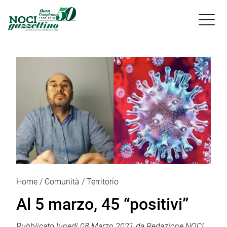

Home
Comunità
Territorio
Al 5 marzo, 45 “positivi”
Pubblicato
lunedì 08 Marzo 2021
da
Redazione NOCI