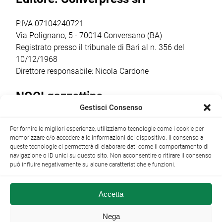
spazi della
cittadina. Anche
cantina […]
quest’anno la
P.IVA 07104240721
ricorrenza ha […]
Via Polignano, 5 - 70014 Conversano (BA)
Registrato presso il tribunale di Bari al n. 356 del
10/12/1968
Direttore responsabile: Nicola Cardone
NOCI gazzettino
Gestisci Consenso
Redazione
Largo Garibaldi, 1 - 70015 Noci (BA) tel.
Per fornire le migliori esperienze, utilizziamo tecnologie come i cookie per
+39 080 4979274
|
info@nocigazzettino.it
Contatti
|
memorizzare e/o accedere alle informazioni del dispositivo. Il consenso a
Archivio
queste tecnologie ci permetterà di elaborare dati come il comportamento di
navigazione o ID unici su questo sito. Non acconsentire o ritirare il consenso
può influire negativamente su alcune caratteristiche e funzioni.
Accetta
NOCI gazzettino.it ©2014 •
Note Legali
Nega