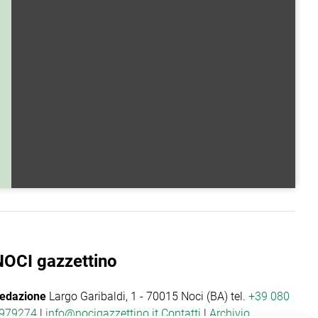
NOCI gazzettino
edazione
Largo Garibaldi, 1 - 70015 Noci (BA) tel.
+39 080
979274
|
info@nocigazzettino.it
Contatti
|
Archivio