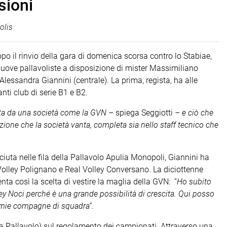
sioni
olis
po il rinvio della gara di domenica scorsa contro lo Stabiae,
 nuove pallavoliste a disposizione di mister Massimiliano
e Alessandra Giannini (centrale). La prima, regista, ha alle
nti club di serie B1 e B2.
ata da una società come la GVN –
spiega Seggiotti
– e ciò che
zione che la società vanta, completa sia nello staff tecnico che
iuta nelle fila della Pallavolo Apulia Monopoli, Giannini ha
 Volley Polignano e Real Volley Conversano. La diciottenne
a così la scelta di vestire la maglia della GVN: “
Ho subito
ley Noci perché è una grande possibilità di crescita. Qui posso
e mie compagne di squadra”.
na Pallavolo) sul regolamento dei campionati. Attraverso una