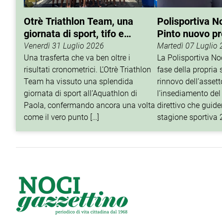
Otrè Triathlon Team, una
Polisportiva N
giornata di sport, tifo e
Pinto nuovo p
condivisione
Venerdì 31 Luglio 2026
Martedì 07 Luglio
Una trasferta che va ben oltre i
La Polisportiva N
risultati cronometrici. L’Otrè Triathlon
fase della propria 
Team ha vissuto una splendida
rinnovo dell’assett
giornata di sport all’Aquathlon di
l’insediamento del
Paola, confermando ancora una volta
direttivo che guider
come il vero punto […]
stagione sportiva