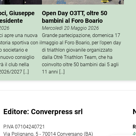
oci, Giuseppe
Open Day O3TT, oltre 50
residente
bambini al Foro Boario
 2026
Mercoledì 20 Maggio 2026
oci apre una nuova
Grande partecipazione, domenica 17
storia sportiva con il
maggio al Foro Boario, per l’open day
o societario e
di triathlon giovanile organizzato
 nuovo consiglio
dalla Otrè Triathlon Team, che ha
à il club nella
coinvolto oltre 50 bambini dai 5 agli
 2026/2027 […]
11 anni […]
Editore: Converpress srl
P.IVA 07104240721
R
Via Polignano, 5 - 70014 Conversano (BA)
4