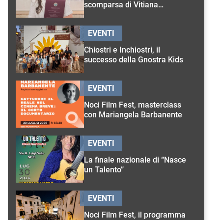
scomparsa di Vitiana
D’Onghia
EVENTI
Chiostri e Inchiostri, il
successo della Gnostra Kids
EVENTI
Noci Film Fest, masterclass
con Mariangela Barbanente
EVENTI
La finale nazionale di “Nasce
un Talento”
EVENTI
Noci Film Fest, il programma