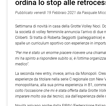
ordina lo stop alle retroces
Pubblicato
venerdì 19 Febbraio 2021
da
Pasquale Micc
Settimana di novità in casa della Grotte Volley Noci. Do
la società di volley femminile annuncia l’arrivo di due
Ciliberti. Si tratta di Roberta Seggiotti (palleggiatrice) 
spalle un curriculum sportivo con esperienze in importa
“Per me é stato un enorme piacere ricevere una chiam
mi ha spinto a rispondere subito si, è l’ottima organizza
medico”.
La seconda new entry, invece, arriva da Monopoli. Cresc
esperienze da titolare nella serie C regionale con New
monopolitana, alla sua prima esperienza in B1, comment
colto l’occasione che mi è stata offerta dalla Grotte Vol
imparare molto sia dai tecnici, sia dall’esperienza dell
Novità arrivano anche dalla FIPAV (Federazione Italia