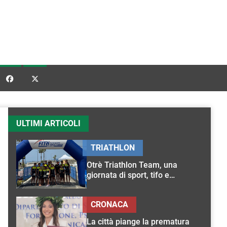


ULTIMI ARTICOLI
TRIATHLON
Otrè Triathlon Team, una
giornata di sport, tifo e
condivisione
CRONACA
La città piange la prematura