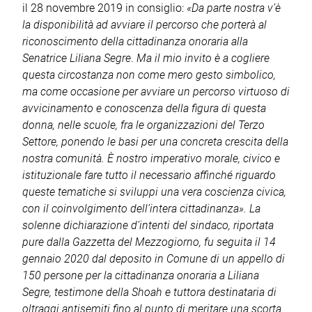
il 28 novembre 2019 in consiglio:
«Da parte nostra v’è
la disponibilità ad avviare il percorso che porterà al
riconoscimento della cittadinanza onoraria alla
Senatrice Liliana Segre
.
Ma il mio invito è a cogliere
questa circostanza non come mero gesto simbolico,
ma come occasione per avviare un percorso virtuoso di
avvicinamento e conoscenza della figura di questa
donna, nelle scuole, fra le organizzazioni del Terzo
Settore, ponendo le basi per una concreta crescita della
nostra comunità. È nostro imperativo morale, civico e
istituzionale fare tutto il necessario affinché riguardo
queste tematiche si sviluppi una vera coscienza civica,
con il coinvolgimento dell’intera cittadinanza»
. La
solenne dichiarazione d’intenti del sindaco, riportata
pure dalla
Gazzetta del Mezzogiorno
, fu seguita il 14
gennaio 2020 dal deposito in Comune di un appello di
150 persone per la cittadinanza onoraria a Liliana
Segre, testimone della Shoah e tuttora destinataria di
oltraggi antisemiti fino al punto di meritare una scorta