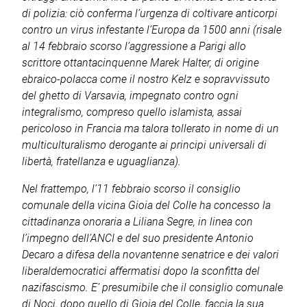
di polizia: ciò conferma l’urgenza di coltivare anticorpi
contro un virus infestante l’Europa da 1500 anni (risale
al 14 febbraio scorso l’aggressione a Parigi allo
scrittore ottantacinquenne Marek Halter, di origine
ebraico-polacca come il nostro Kelz e sopravvissuto
del ghetto di Varsavia, impegnato contro ogni
integralismo, compreso quello islamista, assai
pericoloso in Francia ma talora tollerato in nome di un
multiculturalismo derogante ai principi universali di
libertà, fratellanza e uguaglianza).
Nel frattempo, l’11 febbraio scorso il consiglio
comunale della vicina Gioia del Colle ha concesso la
cittadinanza onoraria a Liliana Segre, in linea con
l’impegno dell’ANCI e del suo presidente Antonio
Decaro a difesa della novantenne senatrice e dei valori
liberaldemocratici affermatisi dopo la sconfitta del
nazifascismo. E’ presumibile che il consiglio comunale
di Noci, dopo quello di Gioia del Colle, faccia la sua