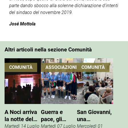
parte dando sbocco alla solenne dichiarazione d’intenti
del sindaco del novembre 2019.
José Mottola
Altri articoli nella sezione Comunità
COMUNITÀ
ASSOCIAZIONI
COMUNITÀ
A Noci arriva
Guerra e
San Giovanni,
la notte del
pace, gli
una
vino che si
Scout
tradizione che
Martedì 14 Luglio
Martedì 07 Luglio
Mercoledì 01