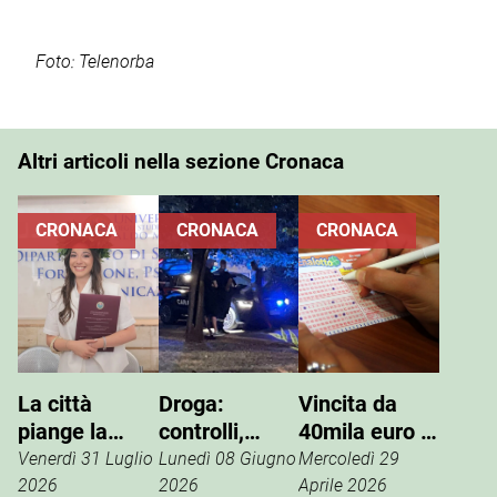
Foto: Telenorba
Altri articoli nella sezione Cronaca
CRONACA
CRONACA
CRONACA
La città
Droga:
Vincita da
piange la
controlli,
40mila euro al
prematura
perquisizioni
SuperEnalotto
Venerdì 31 Luglio
Lunedì 08 Giugno
Mercoledì 29
scomparsa di
e arresti
2026
2026
Aprile 2026