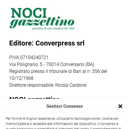
hanno messo in
Verona e il cuore
stradale,
scena il musical
pulsante di Noci.
promossi dal
di Gérard
Sabato 6 giugno,
Comune in
Presgurvic
alle ore 20.30, la
collaborazione
“Romeo e
cittadinanza […]
con
Giulietta, ama e
l’associazione
Editore: Converpress srl
cambia il
Vivi la Strada.it,
mondo”. Gli
con il
studenti, […]
coinvolgimento
P.IVA 07104240721
della scuola
Via Polignano, 5 - 70014 Conversano (BA)
primaria […]
Registrato presso il tribunale di Bari al n. 356 del
10/12/1968
Direttore responsabile: Nicola Cardone
NOCI gazzettino
Gestisci Consenso
Redazione
Largo Garibaldi, 1 - 70015 Noci (BA) tel.
Per fornire le migliori esperienze, utilizziamo tecnologie come i cookie per
+39 080 4979274
|
info@nocigazzettino.it
Contatti
|
memorizzare e/o accedere alle informazioni del dispositivo. Il consenso a
Archivio