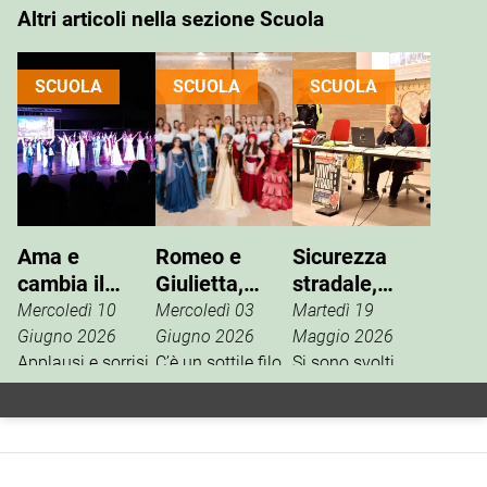
Altri articoli nella sezione Scuola
SCUOLA
SCUOLA
SCUOLA
Ama e
Romeo e
Sicurezza
cambia il
Giulietta,
stradale,
mondo,
all’anfiteatro
incontri
Mercoledì 10
Mercoledì 03
Martedì 19
applausi per
va in scena la
formativi
Giugno 2026
Giugno 2026
Maggio 2026
gli studenti
Applausi e sorrisi
sinergia
C’è un sottile filo
nelle scuole
Si sono svolti
per gli studenti
rosso che unisce
nelle scuole di
dell’IC
scolastica
dell’IC “Pascoli-
il bardo di Avon,
Noci, gli incontri
“Pascoli-
Cappuccini” che
la magnificenza
formativi dedicati
Cappuccini”
sabato sera
dell’Arena di
alla sicurezza