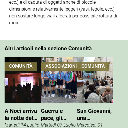
ecc.) e di caduta di oggetti anche di piccole
dimensioni e relativamente leggeri (vasi, tegole, ecc.);
non sostare lungo viali alberati per possibile rottura di
rami.
Altri articoli nella sezione Comunità
COMUNITÀ
ASSOCIAZIONI
COMUNITÀ
A Noci arriva
Guerra e
San Giovanni,
la notte del
pace, gli
una
vino che si
Scout
tradizione che
Martedì 14 Luglio
Martedì 07 Luglio
Mercoledì 01