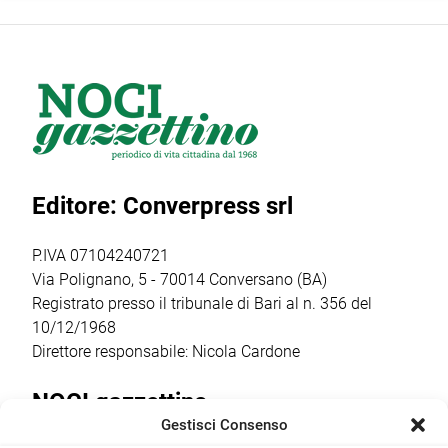
concept della
l’ANPI di Noci e la
festeggiamenti in
Festa W’Heart!
squadriglia
onore di San
2026, l’evento
Antilopi del
Giovanni Battista,
firmato Cantine
reparto Orione del
tra gli
Barsento che
gruppo Scout
appuntamenti
venerdì 17 luglio,
Putignano 1, per
religiosi e
a partire dalle ore
parlare di guerra
popolari più
20.30,
e […]
sentiti dalla
Editore: Converpress srl
trasformerà gli
comunità
spazi della
cittadina. Anche
cantina […]
quest’anno la
P.IVA 07104240721
ricorrenza ha […]
Via Polignano, 5 - 70014 Conversano (BA)
Registrato presso il tribunale di Bari al n. 356 del
10/12/1968
Direttore responsabile: Nicola Cardone
NOCI gazzettino
Gestisci Consenso