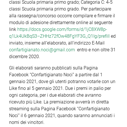
classi Scuola primaria primo grado; Categoria C: 4-5
classi Scuola primaria primo grado. Per partecipare
alla rassegna/concorso occorre compilare e firmare il
modulo di adesione direttamente online al seguente
link
https://docs.google.com/forms/d/1jC8XW8p-
q1Lk4UkBqS3–ZHHz72fOw48FgYF3G_Q1Ig/prefill
ed
inviato, insieme all’elaborato, all’indirizzo E-Mail
confartigianato.noci@gmail.com
entro e non oltre 31
dicembre 2020.
Gli elaborati saranno pubblicati sulla Pagina
Facebook “Confartigianato Noci” a partire dal 1
gennaio 2021, dove gli utenti potranno votarle con un
Like fino al 5 gennaio 2021. Due i premi in palio per
ogni categoria, per i due elaborati che avranno
ricevuto più Like. La premiazione avverrà in diretta
streaming sulla Pagina Facebook “Confartigianato
Noci” il 6 gennaio 2021, quando saranno annunciati i
nomi dei vincitori.