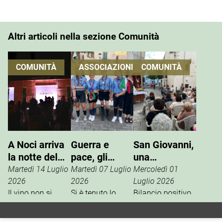
Altri articoli nella sezione Comunità
COMUNITÀ
ASSOCIAZIONI
COMUNITÀ
A Noci arriva
Guerra e
San Giovanni,
la notte del
pace, gli
una
vino che si
Scout
tradizione che
Martedì 14 Luglio
Martedì 07 Luglio
Mercoledì 01
vive
incontrano
si rinnova
2026
2026
Luglio 2026
Il vino non si
l’ANPI
Si è tenuto lo
Bilancio positivo,
degusta. Si vive.
scorso 27 giugno
la scorsa
È questo il
un incontro tra
settimana, per i