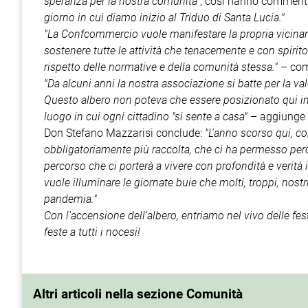
speranza per la nostra comunità"
, così hanno commenta
giorno in cui diamo inizio al Triduo di Santa Lucia."
"La Confcommercio vuole manifestare la propria vicinan
sostenere tutte le attività che tenacemente e con spirit
rispetto delle normative e della comunità stessa."
– com
"Da alcuni anni la nostra associazione si batte per la va
Questo albero non poteva che essere posizionato qui i
luogo in cui ogni cittadino "si sente a casa"
– aggiunge 
Don Stefano Mazzarisi conclude:
"L'anno scorso qui, c
obbligatoriamente più raccolta, che ci ha permesso però
percorso che ci porterà a vivere con profondità e verità
vuole illuminare le giornate buie che molti, troppi, nostr
pandemia."
Con l’accensione dell’albero, entriamo nel vivo delle fe
feste a tutti i nocesi!
Altri articoli nella sezione Comunità