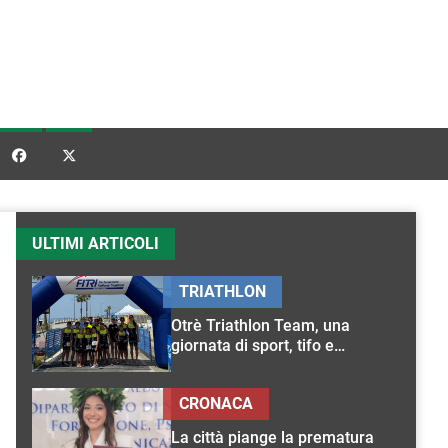


ULTIMI ARTICOLI
TRIATHLON
Otrè Triathlon Team, una
giornata di sport, tifo e
condivisione
CRONACA
La città piange la prematura