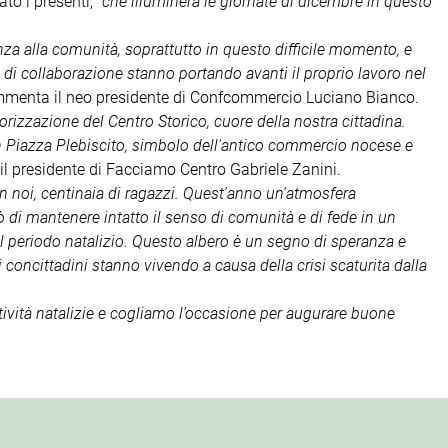
to i presenti,
"che illuminerà le giornate di dicembre in questo
za alla comunità, soprattutto in questo difficile momento, e
o di collaborazione stanno portando avanti il proprio lavoro nel
menta il neo presidente di Confcommercio Luciano Bianco.
lorizzazione del Centro Storico, cuore della nostra cittadina.
n Piazza Plebiscito, simbolo dell'antico commercio nocese e
il presidente di Facciamo Centro Gabriele Zanini.
on noi, centinaia di ragazzi. Quest'anno un'atmosfera
 di mantenere intatto il senso di comunità e di fede in un
 il periodo natalizio. Questo albero è un segno di speranza e
i concittadini stanno vivendo a causa della crisi scaturita dalla
stività natalizie e cogliamo l’occasione per augurare buone