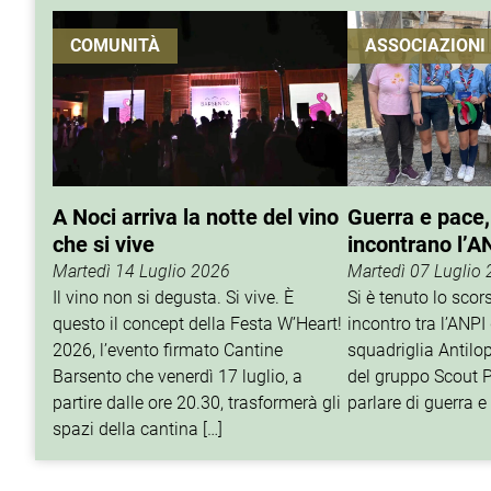
COMUNITÀ
ASSOCIAZIONI
A Noci arriva la notte del vino
Guerra e pace,
che si vive
incontrano l’A
Martedì 14 Luglio 2026
Martedì 07 Luglio
Il vino non si degusta. Si vive. È
Si è tenuto lo sco
questo il concept della Festa W’Heart!
incontro tra l’ANPI 
2026, l’evento firmato Cantine
squadriglia Antilop
Barsento che venerdì 17 luglio, a
del gruppo Scout P
partire dalle ore 20.30, trasformerà gli
parlare di guerra e 
spazi della cantina […]