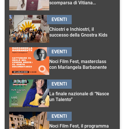
scomparsa di Vitiana
D’Onghia
EVENTI
Chiostri e Inchiostri, il
successo della Gnostra Kids
EVENTI
Noci Film Fest, masterclass
con Mariangela Barbanente
EVENTI
La finale nazionale di “Nasce
un Talento”
EVENTI
Noci Film Fest, il programma