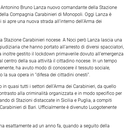
. Antonino Bruno Lanza nuovo comandante della Stazione
della Compagnia Carabinieri di Monopoli. Oggi Lanza è
lui si apre una nuova strada all’interno dell’Arma dei
 la Stazione Carabinieri nocese. A Noci però Lanza lascia una
udiziaria che hanno portato all’arresto di diversi spacciatori,
a inoltre gestito il lockdown primaverile dovuto all’emergenza
l centro della sua attività il cittadino nocese. In un tempo
tenente, ha avuto modo di conoscere il tessuto sociale,
la sua opera in “difesa dei cittadini onesti”.
in quasi tutti i settori dell’Arma dei Carabinieri, da quello
l contrasto alla criminalità organizzata e in modo specifico per
mando di Stazioni distaccate in Sicilia e Puglia, a compiti
Carabinieri di Bari. Ufficialmente è divenuto Luogotenente
torna esattamente ad un anno fa, quando a seguito della