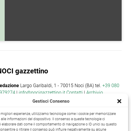
NOCI gazzettino
edazione
Largo Garibaldi, 1 - 70015 Noci (BA) tel.
+39 080
979274
|
info@nocigazzettino.it
Contatti
|
Archivio
Gestisci Consenso
le migliori esperienze, utilizziamo tecnologie come i cookie per memorizzare
alle informazioni del dispositivo. Il consenso a queste tecnologie ci
i elaborare dati come il comportamento di navigazione o ID unici su questo
consentire o ritirare il consenso può influire negativamente su alcune