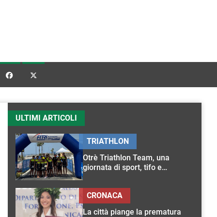


ULTIMI ARTICOLI
TRIATHLON
Otrè Triathlon Team, una
giornata di sport, tifo e
condivisione
CRONACA
La città piange la prematura