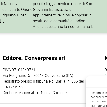
di Noci e la
per i festeggiamenti in onore di San
i del reparto Orione
Giovanni Battista, tra gli
utignano 1, per
appuntamenti religiosi e popolari più
[…]
sentiti dalla comunità cittadina.
Anche quest’anno la ricorrenza ha […]
Editore: Converpress srl
P.IVA 07104240721
R
Via Polignano, 5 - 70014 Conversano (BA)
4
Registrato presso il tribunale di Bari al n. 356 del
10/12/1968
Direttore responsabile: Nicola Cardone
Per fornire 
e/o accedere 
permetterà d
sito. Non ac