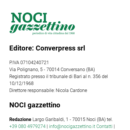
Inchiostri, la
della
artistico “Nasce
Gnostra Kids
manifestazione,
un Talento”, uno
merita un plauso
presenta la
dei format più
particolare perché
masterclass
seguiti e in
palcoscenico di
“Catturare il reale
crescita del sud
un percorso che
nel cinema breve:
Italia. […]
Editore: Converpress srl
ha coinvolto
il corto
autori, […]
documentario”,
condotta dalla
P.IVA 07104240721
regista,
Via Polignano, 5 - 70014 Conversano (BA)
sceneggiatrice […]
Registrato presso il tribunale di Bari al n. 356 del
10/12/1968
Direttore responsabile: Nicola Cardone
NOCI gazzettino
Redazione
Largo Garibaldi, 1 - 70015 Noci (BA) tel.
+39 080 4979274
|
info@nocigazzettino.it
Contatti
|