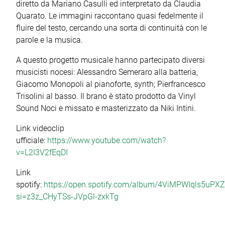
diretto da Mariano Casulli ed interpretato da Claudia
Quarato. Le immagini raccontano quasi fedelmente il
fluire del testo, cercando una sorta di continuità con le
parole e la musica.
A questo progetto musicale hanno partecipato diversi
musicisti nocesi: Alessandro Semeraro alla batteria,
Giacomo Monopoli al pianoforte, synth; Pierfrancesco
Trisolini al basso. Il brano è stato prodotto da Vinyl
Sound Noci e missato e masterizzato da Niki Intini.
Link videoclip
ufficiale:
https://www.youtube.com/watch?
v=L2I3V2fEqDI
Link
spotify:
https://open.spotify.com/album/4ViMPWIqls5uPXZ
si=z3z_CHyTSs-JVpGl-zxkTg