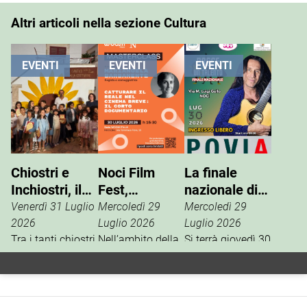
Altri articoli nella sezione Cultura
EVENTI
EVENTI
EVENTI
Chiostri e
Noci Film
La finale
Inchiostri, il
Fest,
nazionale di
successo
masterclass
“Nasce un
Venerdì 31 Luglio
Mercoledì 29
Mercoledì 29
della Gnostra
con
Talento”
2026
Luglio 2026
Luglio 2026
Kids
Tra i tanti chiostri,
Mariangela
Nell’ambito della
Si terrà giovedì 30
palazzi e piazze
13ª edizione del
luglio, in via M.
Barbanente
coinvolte
Noci Film Fest,
Luigi Gallo, la
nell’edizione
Woom Italia,
finale nazionale
2026 di Chiostri e
main partner
del contest