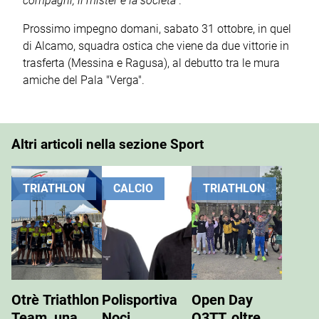
compagni, il mister e la società”
.
Prossimo impegno domani, sabato 31 ottobre, in quel
di Alcamo, squadra ostica che viene da due vittorie in
trasferta (Messina e Ragusa), al debutto tra le mura
amiche del Pala "Verga".
Altri articoli nella sezione Sport
TRIATHLON
CALCIO
TRIATHLON
Otrè Triathlon
Polisportiva
Open Day
Team, una
Noci,
O3TT, oltre 50