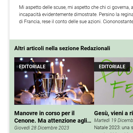
Mi aspetto delle scuse, mi aspetto che chi ci governa, a 
incapacità evidentemente dimostrate. Persino la regina
di Francia, rese il conto delle sue azioni. Ciononostan
Altri articoli nella sezione Redazionali
EDITORIALE
EDITORIALE
Manovre in corso per il
Gesù, vieni a 
Cenone. Ma attenzione agli
Martedì 19 Dicem
sgraditi virus
Natale 2023: una s
Giovedì 28 Dicembre 2023