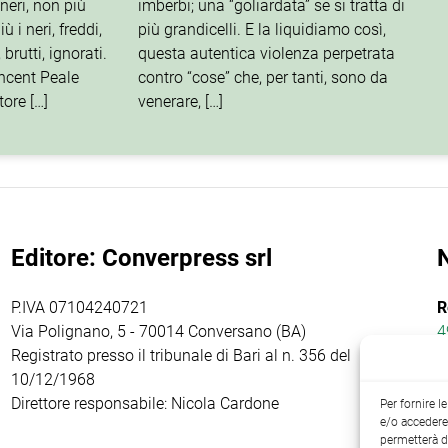
neri, non più
imberbi; una “goliardata” se si tratta di
iù i neri, freddi,
più grandicelli. E la liquidiamo così,
, brutti, ignorati.
questa autentica violenza perpetrata
ncent Peale
contro “cose” che, per tanti, sono da
tore […]
venerare, […]
Editore: Converpress srl
P.IVA 07104240721
R
Via Polignano, 5 - 70014 Conversano (BA)
4
Registrato presso il tribunale di Bari al n. 356 del
10/12/1968
Direttore responsabile: Nicola Cardone
Per fornire 
e/o accedere 
permetterà d