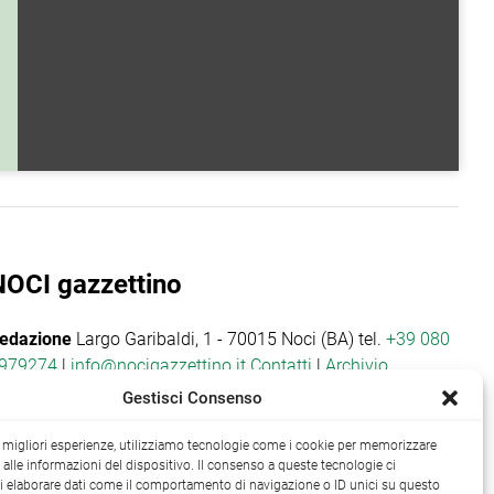
NOCI gazzettino
edazione
Largo Garibaldi, 1 - 70015 Noci (BA) tel.
+39 080
979274
|
info@nocigazzettino.it
Contatti
|
Archivio
Gestisci Consenso
le migliori esperienze, utilizziamo tecnologie come i cookie per memorizzare
alle informazioni del dispositivo. Il consenso a queste tecnologie ci
i elaborare dati come il comportamento di navigazione o ID unici su questo