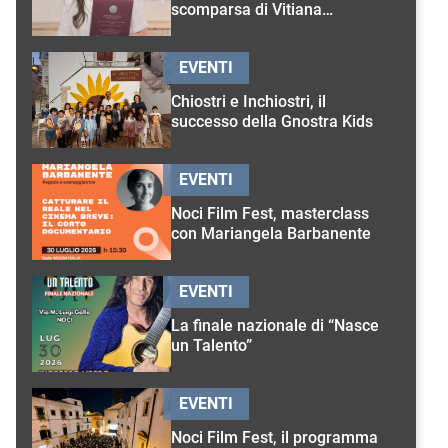
scomparsa di Vitiana
D’Onghia
EVENTI
Chiostri e Inchiostri, il
successo della Gnostra Kids
EVENTI
Noci Film Fest, masterclass
con Mariangela Barbanente
EVENTI
La finale nazionale di “Nasce
un Talento”
EVENTI
Noci Film Fest, il programma