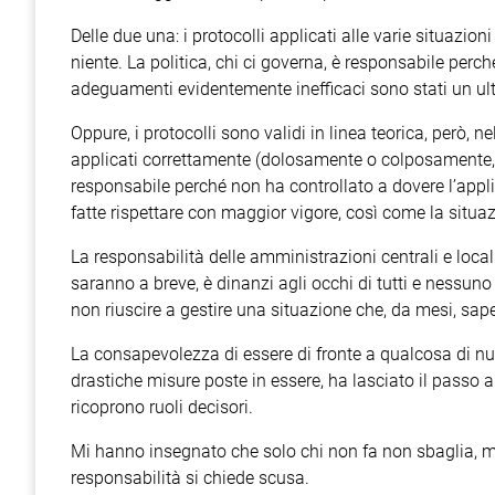
Delle due una: i protocolli applicati alle varie situazion
niente. La politica, chi ci governa, è responsabile perché 
adeguamenti evidentemente inefficaci sono stati un ulte
Oppure, i protocolli sono validi in linea teorica, però, n
applicati correttamente (dolosamente o colposamente, la
responsabile perché non ha controllato a dovere l’app
fatte rispettare con maggior vigore, così come la situ
La responsabilità delle amministrazioni centrali e locali
saranno a breve, è dinanzi agli occhi di tutti e nessun
non riuscire a gestire una situazione che, da mesi, sa
La consapevolezza di essere di fronte a qualcosa di nu
drastiche misure poste in essere, ha lasciato il passo 
ricoprono ruoli decisori.
Mi hanno insegnato che solo chi non fa non sbaglia, m
responsabilità si chiede scusa.