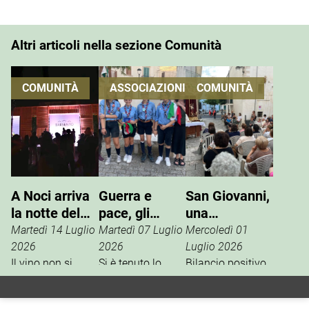
Altri articoli nella sezione Comunità
COMUNITÀ
ASSOCIAZIONI
COMUNITÀ
A Noci arriva
Guerra e
San Giovanni,
la notte del
pace, gli
una
vino che si
Scout
tradizione che
Martedì 14 Luglio
Martedì 07 Luglio
Mercoledì 01
vive
incontrano
si rinnova
2026
2026
Luglio 2026
Il vino non si
l’ANPI
Si è tenuto lo
Bilancio positivo,
degusta. Si vive.
scorso 27 giugno
la scorsa
È questo il
un incontro tra
settimana, per i