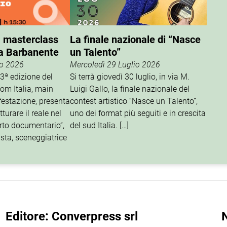
, masterclass
La finale nazionale di “Nasce
a Barbanente
un Talento”
io 2026
Mercoledì 29 Luglio 2026
13ª edizione del
Si terrà giovedì 30 luglio, in via M.
om Italia, main
Luigi Gallo, la finale nazionale del
festazione, presenta
contest artistico “Nasce un Talento”,
turare il reale nel
uno dei format più seguiti e in crescita
orto documentario”,
del sud Italia. […]
ista, sceneggiatrice
Editore: Converpress srl