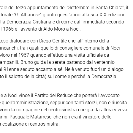
rale del terzo appuntamento del “Settembre in Santa Chiara”, il
lturale “G. Albanese” giunto quest’anno alla sua XIX edizione.
a della Democrazia Cristiana e di come dall’immediato secondo
l 1965 e l’avvento di Aldo Moro a Noci.
teso dialogare con Diego Gentile che, all’interno della
carichi, tra i quali quello di consigliere comunale di Noci
Moro nel 1967 quando effettuò una visita ufficiale da
e campanili. Bruno guida la serata partendo dal ventennio
 al 91enne seduto accanto a sé. Ne è venuto fuori un dialogo
nuto il salotto della città) sul come e perché la Democrazia
a Noci vince il Partito del Reduce che porterà l’avvocato
 quell’amministrazione, seppur con tanti sforzi, non è riuscita
vono la compagine del centrosinistra che già da allora viveva
anni, Pasquale Matarrese, che non era il vincitore delle
a coalizione di centrosinistra.