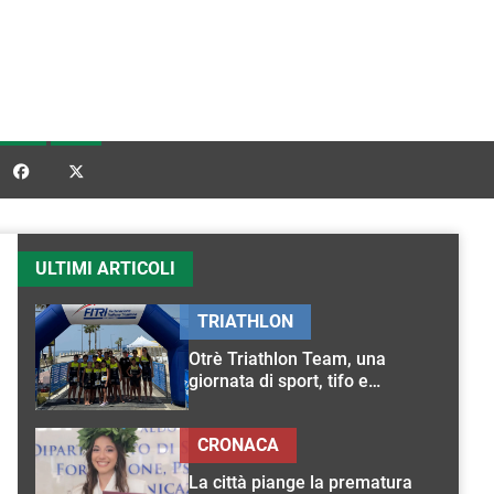


ULTIMI ARTICOLI
TRIATHLON
Otrè Triathlon Team, una
giornata di sport, tifo e
condivisione
CRONACA
La città piange la prematura