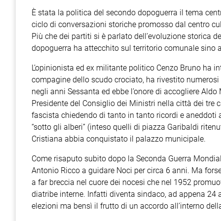
È stata la politica del secondo dopoguerra il tema cent
ciclo di conversazioni storiche promosso dal centro cu
Più che dei partiti si è parlato dell’evoluzione storic
dopoguerra ha attecchito sul territorio comunale sino a
L’opinionista ed ex militante politico Cenzo Bruno ha in
compagine dello scudo crociato, ha rivestito numerosi in
negli anni Sessanta ed ebbe l’onore di accogliere Aldo 
Presidente del Consiglio dei Ministri nella città dei tr
fascista chiedendo di tanto in tanto ricordi e aneddoti
“sotto gli alberi” (inteso quelli di piazza Garibaldi rite
Cristiana abbia conquistato il palazzo municipale.
Come risaputo subito dopo la Seconda Guerra Mondiale 
Antonio Ricco a guidare Noci per circa 6 anni. Ma forse
a far breccia nel cuore dei nocesi che nel 1952 promuo
diatribe interne. Infatti diventa sindaco, ad appena 24 
elezioni ma bensì il frutto di un accordo all’interno dell