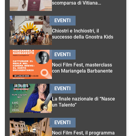
scomparsa di Vitiana
D’Onghia
EVENTI
Chiostri e Inchiostri, il
successo della Gnostra Kids
EVENTI
Noci Film Fest, masterclass
con Mariangela Barbanente
EVENTI
La finale nazionale di “Nasce
un Talento”
EVENTI
Noci Film Fest, il programma