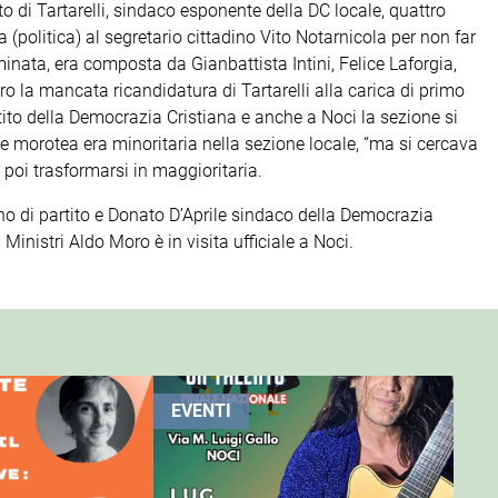
to di Tartarelli, sindaco esponente della DC locale, quattro
politica) al segretario cittadino Vito Notarnicola per non far
minata, era composta da Gianbattista Intini, Felice Laforgia,
ero la mancata ricandidatura di Tartarelli alla carica di primo
partito della Democrazia Cristiana e anche a Noci la sezione si
nte morotea era minoritaria nella sezione locale, “ma si cercava
 poi trasformarsi in maggioritaria.
dino di partito e Donato D’Aprile sindaco della Democrazia
dei Ministri Aldo Moro è in visita ufficiale a Noci.
EVENTI