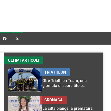


ULTIMI ARTICOLI
TRIATHLON
Otrè Triathlon Team, una
giornata di sport, tifo e
condivisione
CRONACA
La città piange la prematura