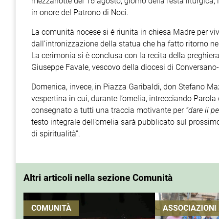
mezzanotte del 16 agosto, giorno della festa liturgica,
in onore del Patrono di Noci.
La comunità nocese si é riunita in chiesa Madre per v
dall’intronizzazione della statua che ha fatto ritorno n
La cerimonia si è conclusa con la recita della preghie
Giuseppe Favale, vescovo della diocesi di Conversan
Domenica, invece, in Piazza Garibaldi, don Stefano Maz
vespertina in cui, durante l’omelia, intrecciando Parola d
consegnato a tutti una traccia motivante per
“dare il p
testo integrale dell’omelia sarà pubblicato sul prossimo
di spiritualità”.
Altri articoli nella sezione Comunità
COMUNITÀ
ASSOCIAZIONI