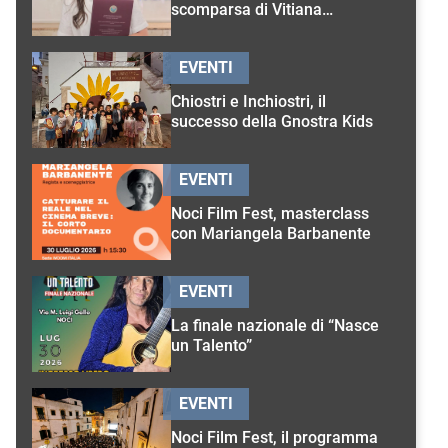
scomparsa di Vitiana
D’Onghia
EVENTI
Chiostri e Inchiostri, il
successo della Gnostra Kids
EVENTI
Noci Film Fest, masterclass
con Mariangela Barbanente
EVENTI
La finale nazionale di “Nasce
un Talento”
EVENTI
Noci Film Fest, il programma