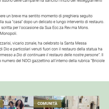
 il suono delle campane ha sancito l’inizio dei festeggiamenti
ivere un breve ma sentito momento di preghiera seguito
ella sua "casa" dopo un delicato e lungo intervento di restauro.
ra scritta per l'occasione da Sua Ecc.za Rev.ma Mons.
o-Monopoli.
zarisi, vicario zonale, ha celebrato la Santa Messa
i Dio e particolari venuti fuori con il restauro della statua ha
ermesso a Dio di continuare il restauro delle nostre persone”
. Il
 numero del NOCI gazzettino all'interno della rubrica “Briciole
COMUNITÀ