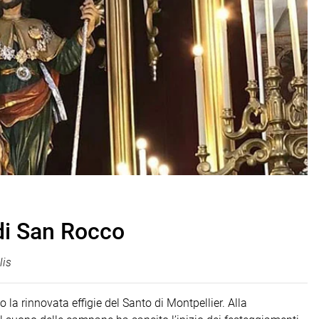
 di San Rocco
lis
 la rinnovata effigie del Santo di Montpellier. Alla