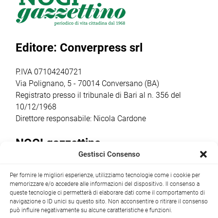
di Gérard
Sabato 6 giugno,
Comune in
Presgurvic
alle ore 20.30, la
collaborazione
“Romeo e
cittadinanza […]
con
Giulietta, ama e
l’associazione
Editore: Converpress srl
cambia il
Vivi la Strada.it,
mondo”. Gli
con il
studenti, […]
coinvolgimento
P.IVA 07104240721
della scuola
Via Polignano, 5 - 70014 Conversano (BA)
primaria […]
Registrato presso il tribunale di Bari al n. 356 del
10/12/1968
Direttore responsabile: Nicola Cardone
NOCI gazzettino
Gestisci Consenso
Redazione
Largo Garibaldi, 1 - 70015 Noci (BA) tel.
Per fornire le migliori esperienze, utilizziamo tecnologie come i cookie per
+39 080 4979274
|
info@nocigazzettino.it
Contatti
|
memorizzare e/o accedere alle informazioni del dispositivo. Il consenso a
Archivio
queste tecnologie ci permetterà di elaborare dati come il comportamento di
navigazione o ID unici su questo sito. Non acconsentire o ritirare il consenso
può influire negativamente su alcune caratteristiche e funzioni.