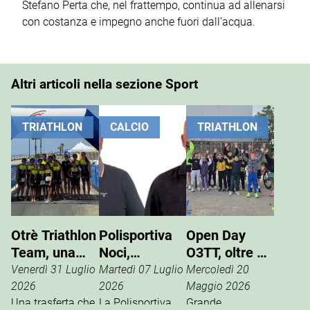
Stefano Perta che, nel frattempo, continua ad allenarsi
con costanza e impegno anche fuori dall’acqua.
Altri articoli nella sezione Sport
TRIATHLON
CALCIO
TRIATHLON
Otrè Triathlon
Polisportiva
Open Day
Team, una
Noci,
O3TT, oltre 50
giornata di
Giuseppe
bambini al
Venerdì 31 Luglio
Martedì 07 Luglio
Mercoledì 20
sport, tifo e
Pinto nuovo
Foro Boario
2026
2026
Maggio 2026
condivisione
Una trasferta che
presidente
La Polisportiva
Grande