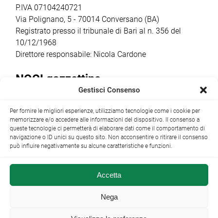
cantina […]
quest’anno la
P.IVA 07104240721
ricorrenza ha […]
Via Polignano, 5 - 70014 Conversano (BA)
Registrato presso il tribunale di Bari al n. 356 del
10/12/1968
Direttore responsabile: Nicola Cardone
NOCI gazzettino
Gestisci Consenso
Redazione
Largo Garibaldi, 1 - 70015 Noci (BA) tel.
Per fornire le migliori esperienze, utilizziamo tecnologie come i cookie per
+39 080 4979274
|
info@nocigazzettino.it
Contatti
|
memorizzare e/o accedere alle informazioni del dispositivo. Il consenso a
Archivio
queste tecnologie ci permetterà di elaborare dati come il comportamento di
navigazione o ID unici su questo sito. Non acconsentire o ritirare il consenso
può influire negativamente su alcune caratteristiche e funzioni.
Accetta
NOCI gazzettino.it ©2014 •
Note Legali
Nega