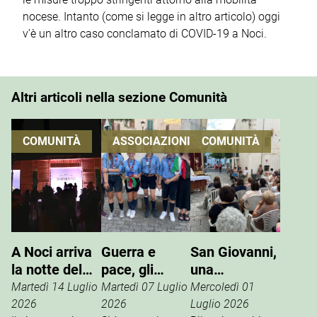
nocese. Intanto (come si legge in altro articolo) oggi
v’è un altro caso conclamato di COVID-19 a Noci.
Altri articoli nella sezione Comunità
COMUNITÀ
ASSOCIAZIONI
COMUNITÀ
A Noci arriva
Guerra e
San Giovanni,
la notte del
pace, gli
una
vino che si
Scout
tradizione che
Martedì 14 Luglio
Martedì 07 Luglio
Mercoledì 01
vive
incontrano
si rinnova
2026
2026
Luglio 2026