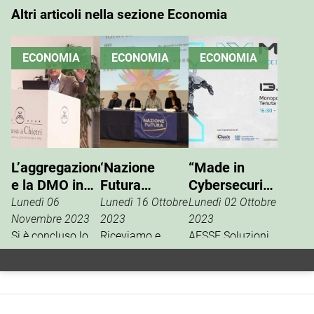
Altri articoli nella sezione Economia
ECONOMIA
ECONOMIA
ECONOMIA
L’aggregazione
‘Nazione
“Made in
e la DMO in
Futura
Cybersecurity”,
Valle d’Itria
Mottola-Noci’
al via l’evento
Lunedì 06
Lunedì 16 Ottobre
Lunedì 02 Ottobre
a Agrilevante
sulla
Novembre 2023
2023
2023
Si è concluso lo
2023
Riceviamo e
sicurezza
AESSE Soluzioni
scorso 3 ottobre il
pubblichiamo un
Informatiche,
informatica
progetto
comunicato
innovativo
industriale
cofinanziato
stampa a cura di
Managed Service
dalla Regione
'Nazione Futura –
e Security Service