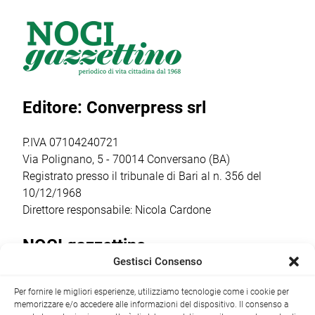
Puglia dal titolo
Mottola-Noci'
Provider, da il via
"L'aggregazione e
relativo alla
alla prima
la DMO: strategie
partecipazione a
edizione di “Made
e strumenti per lo
Agrilevante 2023.
in Cybersecurity –
sviluppo del
__________________
La sicurezza OT
commercio di
__________________
nell’Industria 4.0”,
Editore: Converpress srl
prossimità e […]
___ UN ALTRO
il primo evento al
SUCCESSO
[…]
TARGATO
P.IVA 07104240721
NAZIONE
Via Polignano, 5 - 70014 Conversano (BA)
FUTURA Si è
Registrato presso il tribunale di Bari al n. 356 del
svolto Sabato […]
10/12/1968
Direttore responsabile: Nicola Cardone
NOCI gazzettino
Gestisci Consenso
Redazione
Largo Garibaldi, 1 - 70015 Noci (BA) tel.
Per fornire le migliori esperienze, utilizziamo tecnologie come i cookie per
+39 080 4979274
|
info@nocigazzettino.it
Contatti
|
memorizzare e/o accedere alle informazioni del dispositivo. Il consenso a
Archivio