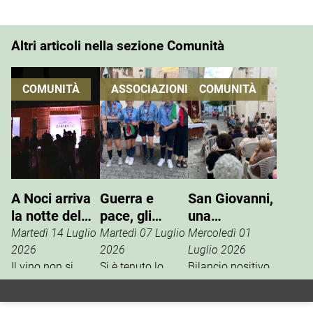
Altri articoli nella sezione Comunità
COMUNITÀ
ASSOCIAZIONI
COMUNITÀ
A Noci arriva
Guerra e
San Giovanni,
la notte del
pace, gli
una
vino che si
Scout
tradizione che
Martedì 14 Luglio
Martedì 07 Luglio
Mercoledì 01
vive
incontrano
si rinnova
2026
2026
Luglio 2026
Il vino non si
l’ANPI
Si è tenuto lo
Bilancio positivo,
degusta. Si vive.
scorso 27 giugno
la scorsa
È questo il
un incontro tra
settimana, per i