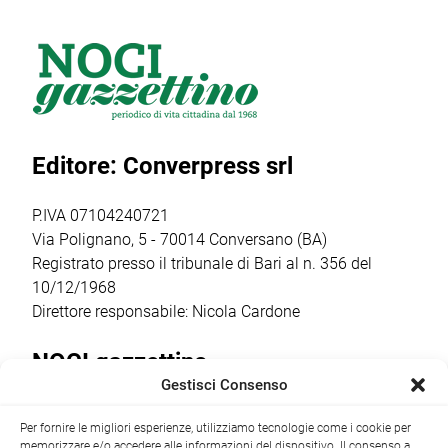
2026, l’evento
Antilopi del
Giovanni Battista,
firmato Cantine
reparto Orione del
tra gli
Barsento che
gruppo Scout
appuntamenti
venerdì 17 luglio,
Putignano 1, per
religiosi e
a partire dalle ore
parlare di guerra
popolari più
20.30,
e […]
sentiti dalla
Editore: Converpress srl
trasformerà gli
comunità
spazi della
cittadina. Anche
cantina […]
quest’anno la
P.IVA 07104240721
ricorrenza ha […]
Via Polignano, 5 - 70014 Conversano (BA)
Registrato presso il tribunale di Bari al n. 356 del
10/12/1968
Direttore responsabile: Nicola Cardone
NOCI gazzettino
Gestisci Consenso
Redazione
Largo Garibaldi, 1 - 70015 Noci (BA) tel.
Per fornire le migliori esperienze, utilizziamo tecnologie come i cookie per
+39 080 4979274
|
info@nocigazzettino.it
Contatti
|
memorizzare e/o accedere alle informazioni del dispositivo. Il consenso a