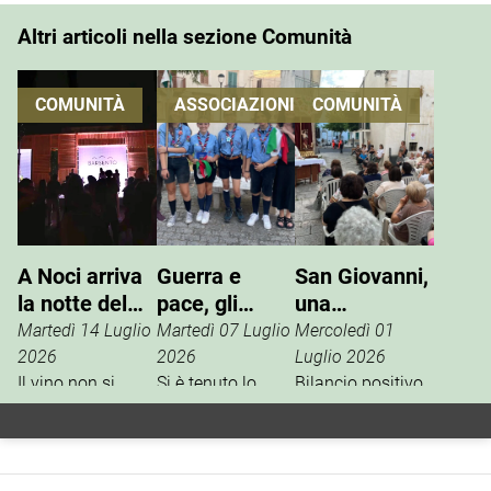
Altri articoli nella sezione Comunità
COMUNITÀ
ASSOCIAZIONI
COMUNITÀ
A Noci arriva
Guerra e
San Giovanni,
la notte del
pace, gli
una
vino che si
Scout
tradizione che
Martedì 14 Luglio
Martedì 07 Luglio
Mercoledì 01
vive
incontrano
si rinnova
2026
2026
Luglio 2026
Il vino non si
l’ANPI
Si è tenuto lo
Bilancio positivo,
degusta. Si vive.
scorso 27 giugno
la scorsa
È questo il
un incontro tra
settimana, per i
concept della
l’ANPI di Noci e la
festeggiamenti in
Festa W’Heart!
squadriglia
onore di San