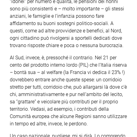
“idonei” per numero e qualità, le pensioni dei nonni
sono più consistenti e – molto importante – gli stessi
anziani, le famiglie e l’infanzia possono fare
affidamento su buoni sostegni politico-sociali. A
questi, come ad altre provvidenze e benefici, al Nord,
ogni cittadino può rivolgersi a sportelli dedicati dove
trovano risposte chiare e poca o nessuna burocrazia.
Al Sud, invece, è, pressoché il contrario. Nel 21 per
cento del prodotto interno lordo (PIL) che l’Italia riserva
– bontà sua – al welfare (la Francia vi dedica il 23% !)
dovrebbero entrare anche queste spese: un corridoio
stretto per tutti, corridoio che, può allargarsi là dove c’è
chi, amministrativamente e pur nell’ambito del lecito,
sa “grattare” e veicolare più contributi per il proprio
territorio. Vedasi, ad esempio, i contributi della
Comunità europea che alcune Regioni sanno utilizzare
in tempo ed altre, invece, le perdono.
Un caso nazionale, pugliese, mi si dirà. Lo comprendo.