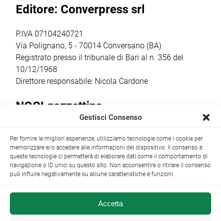
Editore: Converpress srl
coesistenza, nella
(predicatore e
tanti, sono da
stessa persona,
scrittore […]
venerare, […]
[…]
P.IVA 07104240721
Via Polignano, 5 - 70014 Conversano (BA)
Registrato presso il tribunale di Bari al n. 356 del
10/12/1968
Direttore responsabile: Nicola Cardone
NOCI gazzettino
Gestisci Consenso
Redazione
Largo Garibaldi, 1 - 70015 Noci (BA) tel.
Per fornire le migliori esperienze, utilizziamo tecnologie come i cookie per
+39 080 4979274
|
info@nocigazzettino.it
Contatti
|
memorizzare e/o accedere alle informazioni del dispositivo. Il consenso a
Archivio
queste tecnologie ci permetterà di elaborare dati come il comportamento di
navigazione o ID unici su questo sito. Non acconsentire o ritirare il consenso
può influire negativamente su alcune caratteristiche e funzioni.
Accetta