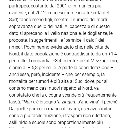
purtroppo, costante dal 2001 e, in maniera più
evidente, dal 2012: i nocesi (come in altre città del
Sud) fanno meno figli, mentre il numero dei morti
sopravanza quello dei nati. Al capezzale di questo
dato si sprecano, a livello nazionale, le doglianze, le
proposte, i suggerimenti, le “pannicelli caldi” dei
rimedi. Pochi hanno evidenziato che, nelle città del
Nord, il dato popolazione è contraddistinto da un +1,4
per mille (Lombardia, +3,4) mentre, per il Mezzogiorno,
siamo al – 6,3 per mille. A parte la considerazione –
anch’essa, però, incidente – che, per esempio, la
mortalità per tumori è più alta al Sud, dove, pur si
contano meno casi nuovi rispetto al Nord, va
constatato che la cicogna scende più frequentemente
lassù. “
Nun
c'è
bisogno 'a
zingara
p'andiviná” il perché.
Da quelle parti non manca il lavoro, i servizi sanitari
sono a più facile fruizione, i trasporti non difettano,
asili nido e scuole sono proporzionalmente più