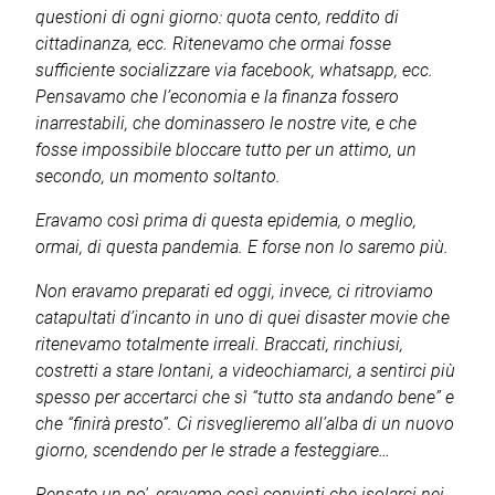
questioni di ogni giorno: quota cento, reddito di
cittadinanza, ecc. Ritenevamo che ormai fosse
sufficiente socializzare via facebook, whatsapp, ecc.
Pensavamo che l’economia e la finanza fossero
inarrestabili, che dominassero le nostre vite, e che
fosse impossibile bloccare tutto per un attimo, un
secondo, un momento soltanto.
Eravamo così prima di questa epidemia, o meglio,
ormai, di questa pandemia. E forse non lo saremo più.
Non eravamo preparati ed oggi, invece, ci ritroviamo
catapultati d’incanto in uno di quei disaster movie che
ritenevamo totalmente irreali. Braccati, rinchiusi,
costretti a stare lontani, a videochiamarci, a sentirci più
spesso per accertarci che sì “tutto sta andando bene” e
che “finirà presto”. Ci risveglieremo all’alba di un nuovo
giorno, scendendo per le strade a festeggiare…
Pensate un po', eravamo così convinti che isolarci nei