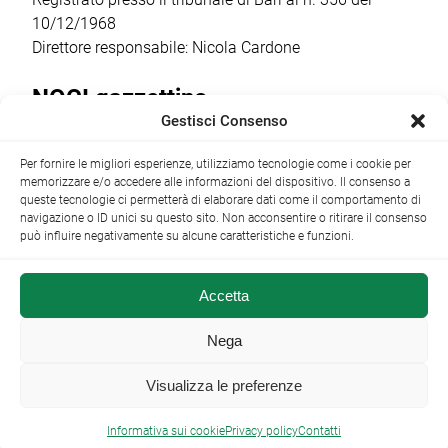
10/12/1968
Direttore responsabile: Nicola Cardone
NOCI gazzettino
Gestisci Consenso
Redazione
Largo Garibaldi, 1 - 70015 Noci (BA) tel.
Per fornire le migliori esperienze, utilizziamo tecnologie come i cookie per
+39 080 4979274
|
info@nocigazzettino.it
Contatti
|
memorizzare e/o accedere alle informazioni del dispositivo. Il consenso a
Archivio
queste tecnologie ci permetterà di elaborare dati come il comportamento di
navigazione o ID unici su questo sito. Non acconsentire o ritirare il consenso
può influire negativamente su alcune caratteristiche e funzioni.
Accetta
NOCI gazzettino.it ©2014 •
Note Legali
Nega
Visualizza le preferenze

Informativa sui cookie
Privacy policy
Contatti