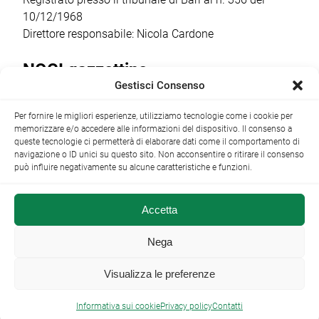
10/12/1968
Direttore responsabile: Nicola Cardone
NOCI gazzettino
Gestisci Consenso
Redazione
Largo Garibaldi, 1 - 70015 Noci (BA) tel.
Per fornire le migliori esperienze, utilizziamo tecnologie come i cookie per
+39 080 4979274
|
info@nocigazzettino.it
Contatti
|
memorizzare e/o accedere alle informazioni del dispositivo. Il consenso a
Archivio
queste tecnologie ci permetterà di elaborare dati come il comportamento di
navigazione o ID unici su questo sito. Non acconsentire o ritirare il consenso
può influire negativamente su alcune caratteristiche e funzioni.
Accetta
NOCI gazzettino.it ©2014 •
Note Legali
Nega
Visualizza le preferenze

Informativa sui cookie
Privacy policy
Contatti