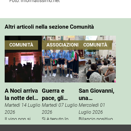
Foto: informatissimo.net
Altri articoli nella sezione Comunità
COMUNITÀ
ASSOCIAZIONI
COMUNITÀ
A Noci arriva
Guerra e
San Giovanni,
la notte del
pace, gli
una
vino che si
Scout
tradizione che
Martedì 14 Luglio
Martedì 07 Luglio
Mercoledì 01
vive
incontrano
si rinnova
2026
2026
Luglio 2026
Il vino non si
l’ANPI
Si è tenuto lo
Bilancio positivo,
degusta. Si vive.
scorso 27 giugno
la scorsa