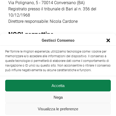
ricorrenza ha […]
Via Polignano, 5 - 70014 Conversano (BA)
Registrato presso il tribunale di Bari al n. 356 del
10/12/1968
Direttore responsabile: Nicola Cardone
NOCI gazzettino
Gestisci Consenso
Redazione
Largo Garibaldi, 1 - 70015 Noci (BA) tel.
Per fornire le migliori esperienze, utilizziamo tecnologie come i cookie per
+39 080 4979274
|
info@nocigazzettino.it
Contatti
|
memorizzare e/o accedere alle informazioni del dispositivo. Il consenso a
Archivio
queste tecnologie ci permetterà di elaborare dati come il comportamento di
navigazione o ID unici su questo sito. Non acconsentire o ritirare il consenso
può influire negativamente su alcune caratteristiche e funzioni.
Accetta
NOCI gazzettino.it ©2014 •
Note Legali
Nega
Visualizza le preferenze