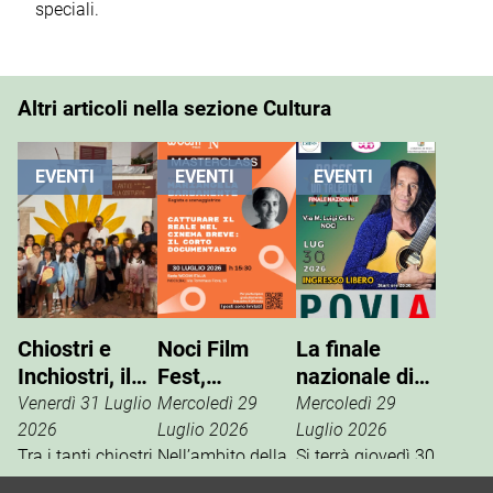
speciali.
Altri articoli nella sezione Cultura
EVENTI
EVENTI
EVENTI
Chiostri e
Noci Film
La finale
Inchiostri, il
Fest,
nazionale di
successo
masterclass
“Nasce un
Venerdì 31 Luglio
Mercoledì 29
Mercoledì 29
della Gnostra
con
Talento”
2026
Luglio 2026
Luglio 2026
Kids
Tra i tanti chiostri,
Mariangela
Nell’ambito della
Si terrà giovedì 30
palazzi e piazze
13ª edizione del
luglio, in via M.
Barbanente