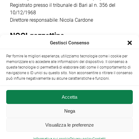
Registrato presso il tribunale di Bari al n. 356 del
10/12/1968
Direttore responsabile: Nicola Cardone
NOCI gazzettino
Gestisci Consenso
Redazione
Largo Garibaldi, 1 - 70015 Noci (BA) tel.
Per fornire le migliori esperienze, utilizziamo tecnologie come i cookie per
+39 080 4979274
|
info@nocigazzettino.it
Contatti
|
memorizzare e/o accedere alle informazioni del dispositivo. Il consenso a
Archivio
queste tecnologie ci permetterà di elaborare dati come il comportamento di
navigazione o ID unici su questo sito. Non acconsentire o ritirare il consenso
può influire negativamente su alcune caratteristiche e funzioni.
Accetta
NOCI gazzettino.it ©2014 •
Note Legali
Nega
Visualizza le preferenze
