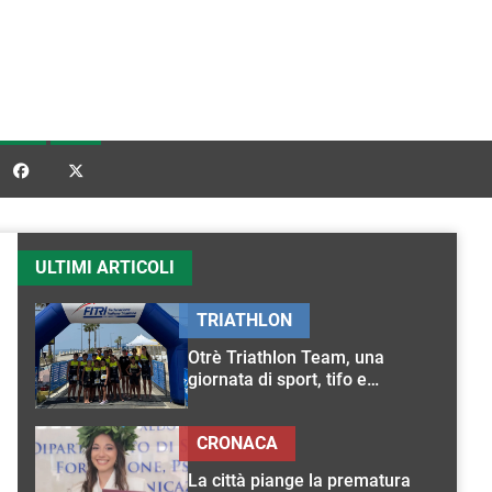


ULTIMI ARTICOLI
TRIATHLON
Otrè Triathlon Team, una
giornata di sport, tifo e
condivisione
CRONACA
La città piange la prematura