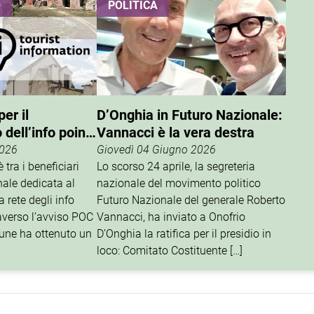
O
POLITICA
er il
D’Onghia in Futuro Nazionale:
dell’info point
Vannacci è la vera destra
2026
Giovedì 04 Giugno 2026
 tra i beneficiari
Lo scorso 24 aprile, la segreteria
nale dedicata al
nazionale del movimento politico
 rete degli info
Futuro Nazionale del generale Roberto
traverso l’avviso POC
Vannacci, ha inviato a Onofrio
une ha ottenuto un
D’Onghia la ratifica per il presidio in
loco: Comitato Costituente […]