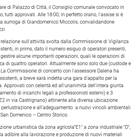
iare di Palazzo di Città, il Consiglio comunale convocato in
 tutti approvati. Alle 18:00, in perfetto orario, l'assise si è
alla surroga di Giandomenico Miccolis, convalidandone
zzi.
 relazione sull'attività svolta dalla Commissione di Vigilanza
istenti, in prims, dato il numero esiguo di operatori presenti,
er gestire alcune importanti operazioni, quali le operazioni di
a di quattro operatori. Attualmente sono solo due (custode e
e. La Commissione di concerto con l'assessore Dalena ha
à esistenti, a breve sarà indetta una gara d'appalto per la
a. Approvati con celerità ed all'unanimità dell'intera giunta
amento di incarichi legali a professionisti esterni) e 3
 in via Castrignano) attinente alla diversa ubicazione
lle perlustrazione e all'adeguamento a nuovi vincoli ambientali
 2 San Domenico – Centro Storico.
azione urbanistica da zona agricola"E1" a zona industriale "D",
 da adibire alla lavorazione e produzione di nuovi materiali