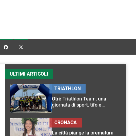


ULTIMI ARTICOLI
TRIATHLON
Otrè Triathlon Team, una
giornata di sport, tifo e
condivisione
CRONACA
La città piange la prematura