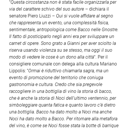
"
Questa circostanza non è stata facile organizzarla per
via del carattere schivo del suo autore
– dichiara il
senatore Piero Liuzzi –
Qui si vuole affidare al segno
che rappresenta un evento, una complessità fisica,
sentimentale, antropologica come Bacco nelle Gnostre.
Il fatto di posticiparlo negli anni era per sviluppare un
carnet di opere. Sono grato a Gianni per aver sciolto la
riserva usando violenza su se stesso, ma oggi il suo
modo di vedere le cose è un dono alla città
". Per il
consigliere comunale con delega alla cultura Mariano
Lippolis: "
Ormai è riduttivo chiamarla sagra, ma un
evento di promozione del territorio che coniuga
gastronomia e cultura. Credo che sia pregevole
raccogliere in una bottiglia di vino la storia di bacco,
che è anche la storia di Noci dell’ultimo ventennio, per
simboleggiare quanta fatica e quanto lavoro c’è dietro
una bottiglia. Bacco ha dato molto a Noci ma anche
Noci ha dato molto a Bacco. Per ritornare alla metafora
del vino, è come se Noci fosse stata la botte di barrique