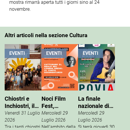
mostra rimarrà aperta tutti i giorni sino al 24
novembre.
Altri articoli nella sezione Cultura
EVENTI
EVENTI
EVENTI
Chiostri e
Noci Film
La finale
Inchiostri, il
Fest,
nazionale di
successo
masterclass
“Nasce un
Venerdì 31 Luglio
Mercoledì 29
Mercoledì 29
della Gnostra
con
Talento”
2026
Luglio 2026
Luglio 2026
Kids
Tra i tanti chiostri,
Mariangela
Nell’ambito della
Si terrà giovedì 30