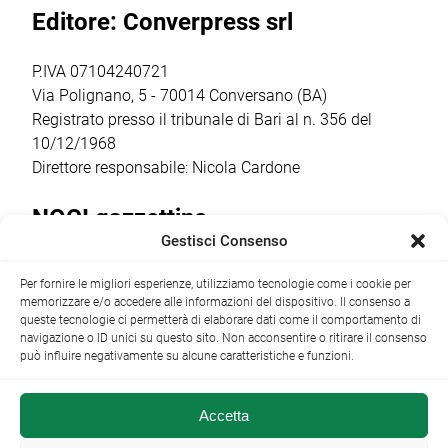
Editore: Converpress srl
figura
2021-2027, il
ratifica per il
significativa […]
Comune ha
presidio in loco:
ottenuto un
Comitato
P.IVA 07104240721
finanziamento […]
Costituente […]
Via Polignano, 5 - 70014 Conversano (BA)
Registrato presso il tribunale di Bari al n. 356 del
10/12/1968
Direttore responsabile: Nicola Cardone
NOCI gazzettino
Gestisci Consenso
Redazione
Largo Garibaldi, 1 - 70015 Noci (BA) tel.
Per fornire le migliori esperienze, utilizziamo tecnologie come i cookie per
+39 080 4979274
|
info@nocigazzettino.it
Contatti
|
memorizzare e/o accedere alle informazioni del dispositivo. Il consenso a
Archivio
queste tecnologie ci permetterà di elaborare dati come il comportamento di
navigazione o ID unici su questo sito. Non acconsentire o ritirare il consenso
può influire negativamente su alcune caratteristiche e funzioni.
Accetta