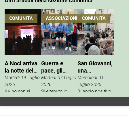
Altri articoli nella sezione Comunità
COMUNITÀ
ASSOCIAZIONI
COMUNITÀ
A Noci arriva
Guerra e
San Giovanni,
la notte del
pace, gli
una
vino che si
Scout
tradizione che
Martedì 14 Luglio
Martedì 07 Luglio
Mercoledì 01
vive
incontrano
si rinnova
2026
2026
Luglio 2026
Il vino non si
l’ANPI
Si è tenuto lo
Bilancio positivo,
degusta. Si vive.
scorso 27 giugno
la scorsa
È questo il
un incontro tra
settimana, per i
concept della
l’ANPI di Noci e la
festeggiamenti in
Festa W’Heart!
squadriglia
onore di San
2026, l’evento
Antilopi del
Giovanni Battista,