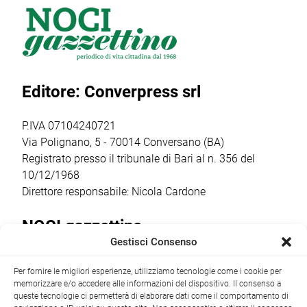
firmato Cantine
reparto Orione del
tra gli
Barsento che
gruppo Scout
appuntamenti
venerdì 17 luglio,
Putignano 1, per
religiosi e
a partire dalle ore
parlare di guerra
popolari più
20.30,
e […]
sentiti dalla
Editore: Converpress srl
trasformerà gli
comunità
spazi della
cittadina. Anche
cantina […]
quest’anno la
P.IVA 07104240721
ricorrenza ha […]
Via Polignano, 5 - 70014 Conversano (BA)
Registrato presso il tribunale di Bari al n. 356 del
10/12/1968
Direttore responsabile: Nicola Cardone
NOCI gazzettino
Gestisci Consenso
Redazione
Largo Garibaldi, 1 - 70015 Noci (BA) tel.
Per fornire le migliori esperienze, utilizziamo tecnologie come i cookie per
+39 080 4979274
|
info@nocigazzettino.it
Contatti
|
memorizzare e/o accedere alle informazioni del dispositivo. Il consenso a
Archivio
queste tecnologie ci permetterà di elaborare dati come il comportamento di